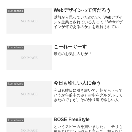
Webデザインって何だろう
kumachan's
以前から思っていたのだが、Webデザイ
ンを生業とされている方って「Webデザ
インが何であるのか」を理解されている
のだろうか？特に最近多いのはFlashを使
って構築されたサイト。 それって、
WebデザインでなくてFlashデザインでし
ょ？って...
こーれーぐーす
kumachan's
最近のお気に入りが「
今日も珍しい人に会う
kumachan's
今日も昨日に引き続いて、朝から（って
いうか午前中のみ）街中をグルグルして
きたのですが、その帰り道で珍しい人に
会いました。 それは、僕が前職で情報
システム部門に異動したときに一緒に仕
事をした仲間。 当時は基幹業務システ
ムが汎用機で動いていたの...
BOSE FreeStyle
kumachan's
というスピーカを買いました。 チリも
積もればナントやらと言って、知らない