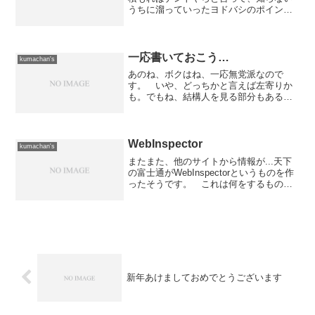
うちに溜っていったヨドバシのポイント
を使ってゲット！ 残念ながらお店に行
った日には在庫が無くてメーカー直送と
いう形で取り寄せることになったのです
が、申し込み時の予定通り...
一応書いておこう…
kumachan's
あのね、ボクはね、一応無党派なので
す。 いや、どっちかと言えば左寄りか
も。でもね、結構人を見る部分もあるの
で、選挙では政党にこだわらずに投票し
ます。んで、前回の市長選の時は、どの
候補も気に入らなかったので「白票」投
じました。前々回は「桂氏」...
WebInspector
kumachan's
またまた、他のサイトから情報が...天下
の富士通がWebInspectorというものを作
ったそうです。 これは何をするものか
というと、「ウェブ・アクセシビリテ
ィ」を富士通の基準に基づいて診断する
というもので、こちらからダウンロード
可能なアプ...
新年あけましておめでとうございます