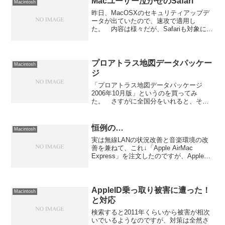
Macユーザー泣かせのSafari
Macintosh
昨日、MacOSXのセキュリティアップデ
ータが出ていたので、速攻で適用し
た。 内容は様々だが、Safariも対象にな
っていたので「これで安定性が一段増す
な」と思っていたら... 安定性が落ちて
いたよ。何がどうなったか全然判らなか
ったのだが、...
プロアトラス地図データパッケー
Macintosh
ジ
「プロアトラス地図データパッケージ
2006年10月版」というのを買ってみ
た。 さすがに全国分をいれると、それ
だけで他の地図ソフト買えそうなくらい
の値段になっちゃうので、お試しという
ことで「北海道版」のみの購入。 で、
恒例の…
Macintosh
早速インストールするも....
実は無線LANの状況改善と音楽環境の改
善を兼ねて、これ↓「Apple AirMac
Express」を注文したのですが、Apple恒
例の発売延期になりまして15日発売の予
定が「30日までには何とか...」という状
況のようです。せっかく三連休...
AppleID乗っ取り被害に遭った！
Macintosh
と対応
検索すると2011年くらいから被害が相次
いでいるようなのですが、対策は全然さ