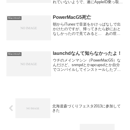
れていないようで、遂にAppleID乗っ取り
の被害に遭ってしまいました。不幸は突
然始まります。ある日突然こんなメール
が届きます。同時に自分のAppleIDではロ
PowerMacG5死亡
Macintosh
グイ...
朝からiTunesで音楽をかけっぱなしで出
かけたのですが、帰ってきたら妙におと
なしかったので見てみると... あの世へ
旅立っていました。原因不明。 今朝ま
でとっても元気だったのに...電源が入ら
ない状態なので、電源ユニットがやられ
たのでしょ...
launchdなんて知らなかったよ！
Macintosh
ウチのメインマシン（PowerMacG5）な
んだけど、snmpdとかapcupsdとか自分
でコンパイルしてインストールしたプロ
グラムを使っているんだよね。 んで、
起動時に自動的に走るよう
に/Library/StartupItemsの中に設定...
北海道森づくりフェスタ2013に参加して
きた