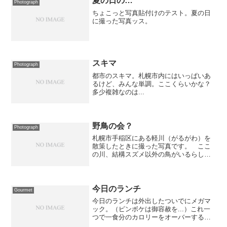
夏の日の…
Photograph
ちょこっと写真貼付けのテスト。夏の日
に撮った写真ッス。
スキマ
Photograph
都市のスキマ。札幌市内にはいっぱいあ
るけど、みんな単調。ここくらいかな？
多少複雑なのは...
野鳥の会？
Photograph
札幌市手稲区にある軽川（がるがわ）を
散策したときに撮った写真です。 ここ
の川、結構スズメ以外の鳥がいるらしく
散策中に見つけた鳥を撮ってみました。
野鳥はなかなか近くに寄って撮れないの
で苦しい画作りになっていますが... 上
から、モズ、キジバト...
今日のランチ
Gourmet
今日のランチは外出したついでにメガマ
ック。（ピンボケは御容赦を...）これ一
つで一食分のカロリーをオーバーすると
いう高カロリー食品。セットに出来ると