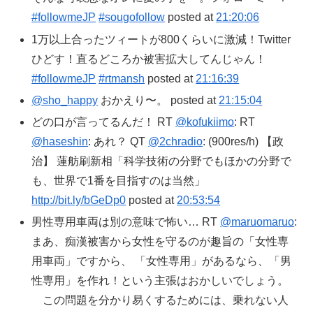
#followmeJP
#sougofollow
posted at
21:20:06
1万以上合ったツィートが800くらいに激減！Twitter
ひどす！直るどころか被害拡大してんじゃん！
#followmeJP
#rtmansh
posted at
21:16:39
@sho_happy
おかえり〜。 posted at
21:15:04
どの口が言ってるんだ！ RT
@kofukiimo
: RT
@haseshin
: あれ？ QT
@2chradio
: (900res/h) 【政
治】 蓮舫刷新相「科学技術の分野でもほかの分野で
も、世界で1番を目指すのは当然」
http://bit.ly/bGeDp0
posted at
20:53:54
男性専用車両は別の意味で怖い… RT
@maruomaruo
:
まあ、痴漢被害から女性を守るのが趣旨の「女性専
用車両」ですから、 「女性専用」があるなら、「男
性専用」を作れ！という主張はおかしいでしょう。
この問題を分かり易くするためには、乗れない人