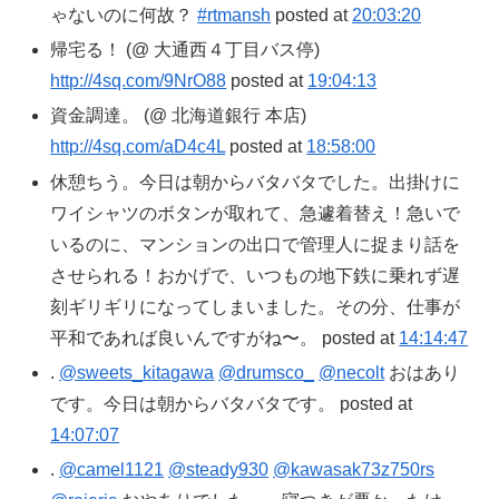
ゃないのに何故？
#rtmansh
posted at
20:03:20
帰宅る！ (@ 大通西４丁目バス停)
http://4sq.com/9NrO88
posted at
19:04:13
資金調達。 (@ 北海道銀行 本店)
http://4sq.com/aD4c4L
posted at
18:58:00
休憩ちう。今日は朝からバタバタでした。出掛けに
ワイシャツのボタンが取れて、急遽着替え！急いで
いるのに、マンションの出口で管理人に捉まり話を
させられる！おかげで、いつもの地下鉄に乗れず遅
刻ギリギリになってしまいました。その分、仕事が
平和であれば良いんですがね〜。 posted at
14:14:47
.
@sweets_kitagawa
@drumsco_
@necolt
おはあり
です。今日は朝からバタバタです。 posted at
14:07:07
.
@camel1121
@steady930
@kawasak73z750rs