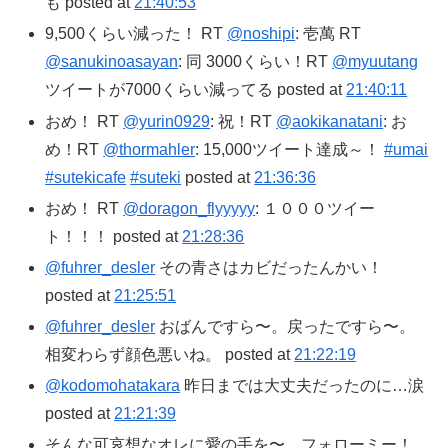
も posted at
21:40:53
9,500くらい減った！ RT
@noshipi
: 壱萬 RT
@sanukinoasayan
: 同 3000くらい！RT
@myuutang
ツイートが7000くらい減ってる posted at
21:40:11
おめ！ RT
@yurin0929
: 祝！RT
@aokikanatani
: お
め！RT
@thormahler
: 15,000ツイート達成～！
#umai
#sutekicafe
#suteki
posted at
21:36:36
おめ！ RT
@doragon_flyyyyy
: １０００ツイー
ト！！！ posted at
21:28:36
@fuhrer_desler
その青さはカビだったんかい！
posted at
21:25:51
@fuhrer_desler
おばんですら〜。戻ったですら〜。
相変わらず顔色悪いね。 posted at
21:22:19
@kodomohatakara
昨日までは大丈夫だったのに…涙
posted at
21:21:39
そんな可哀想なオレに愛の手を〜。フォローミー！