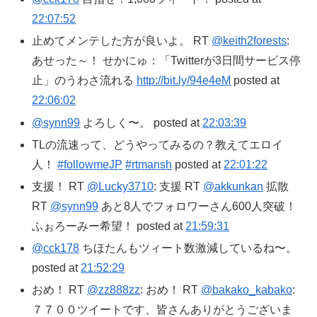
22:07:52
止めてメンテした方が良いよ。 RT
@keith2forests
:
あせった～！ せかにゅ：「Twitterが3日間サービス停
止」のうわさ流れる
http://bit.ly/94e4eM
posted at
22:06:02
@synn99
よろしく〜。 posted at
22:03:39
TLの流速って、どうやってみるの？教えてエロイ
人！
#followmeJP
#rtmansh
posted at
22:01:22
支援！ RT
@Lucky3710
: 支援 RT
@akkunkan
拡散
RT
@synn99
あと8人でフォロワーさん600人突破！
ふぉろーみー希望！ posted at
21:59:31
@cck178
ちほたんもツィート数激減しているね〜。
posted at
21:52:29
おめ！ RT
@zz888zz
: おめ！ RT
@bakako_kabako
:
７７００ツイートです、皆さんありがとうございま