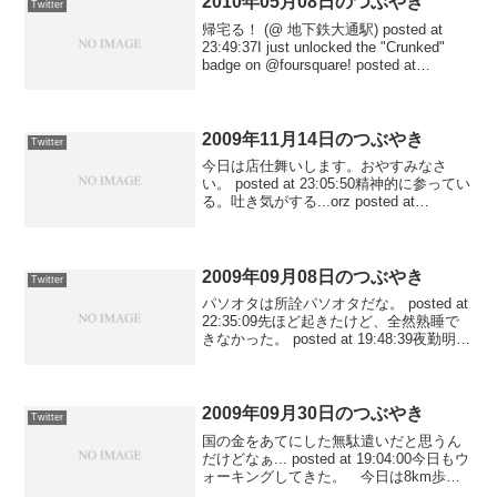
2010年05月08日のつぶやき
Twitter
帰宅る！ (@ 地下鉄大通駅) posted at
23:49:37I just unlocked the "Crunked"
badge on @foursquare! posted at
22:47:40二次会！ (@ 田こまち) po...
2009年11月14日のつぶやき
Twitter
今日は店仕舞いします。おやすみなさ
い。 posted at 23:05:50精神的に参ってい
る。吐き気がする...orz posted at
23:05:06ツレに人間のクズ呼ばわりされ
た。怒りで興奮状態だ。あと30分くらい
で寝なきゃいけな...
2009年09月08日のつぶやき
Twitter
パソオタは所詮パソオタだな。 posted at
22:35:09先ほど起きたけど、全然熟睡で
きなかった。 posted at 19:48:39夜勤明け
で疲れた〜。寝る！ posted at 13:26:03
2009年09月30日のつぶやき
Twitter
国の金をあてにした無駄遣いだと思うん
だけどなぁ... posted at 19:04:00今日もウ
ォーキングしてきた。 今日は8km歩い
たけど、やっぱり疲れるわぁ。 posted at