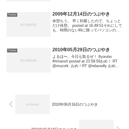
17:59:26日本エスト（別名あり）という
大阪のマン...
2009年12月14日のつぶやき
Twitter
休憩ちう。 早く到着したので、ちょっと
だけ休憩。 posted at 16:49:51それにして
も、時間のない時に限ってパソコンの調
子が悪くなる。おかげで、TLはほとんど
追えていません（涙）。 posted at
15:42:07今日は夜勤...
2010年05月29日のつぶやき
Twitter
よるほ〜。今日も取るぜ！ #yoruho
#rtmansh posted at 23:59:59おめ！ RT
@muzork: おめ！RT @relaxedly おめ！
RT @hanzabu: おめ！ RT
@takahashi365: ...
2010年06月16日のつぶやき