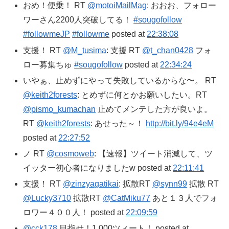
おめ！便乗！ RT
@motoiMailMag
: おおお、フォロー
ワーさん2200人突破してる！
#sougofollow
#followmeJP
#followme
posted at
22:38:08
支援！ RT
@M_tusima
: 支援 RT
@t_chan0428
フォ
ロー募集ちゅ
#sougofollow
posted at
22:34:24
いやぁ、止めずにやって失敗しているからな〜。 RT
@keith2forests
: とめずに何とかお願いしたい。RT
@pismo_kumachan
止めてメンテした方が良いよ。
RT
@keith2forests
: あせった～！
http://bit.ly/94e4eM
posted at
22:27:52
ノ RT
@cosmoweb
: 【速報】ツイート消滅して、ツ
イッター初心者になりましたw posted at
22:11:41
支援！ RT
@zinzyagatikai
: 拡散RT
@synn99
拡散 RT
@Lucky3710
拡散RT
@CatMiku77
あと１３人でフォ
ロワー４００人！ posted at
22:09:59
@cck178
目指せ！1,000ツィート！ posted at