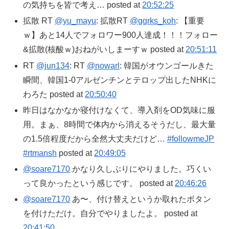
の気持ちを皆で考え… posted at
20:52:25
拡散 RT
@yu_mayu
: 拡散RT
@ggrks_koh
: 【重要
ｗ】あと14人でフォロワー900人達成！！！フォロー
&拡散(核酸ｗ)おねがいしまーすｗ posted at
20:51:11
RT
@jun134
: RT
@nowarl
: 韓国がオウンゴールきた
瞬間、韓国1-0アルゼンチンとテロップ出したNHKに
わろた posted at
20:50:40
昨日はなかなか寝付けなくて、導入剤をOD気味に服
用。まぁ、8時間で体内から消えるそうだし、最大量
の1.5倍程度だから全然大丈夫だけど…
#followmeJP
#rtmansh
posted at
20:49:05
@soare7170
かなり久しぶりにやりました。巧くい
って良かったという感じです。 posted at
20:46:26
@soare7170
あ〜、付け替えというか取れたボタン
を付けただけ。自分でやりましたよ。 posted at
20:41:50