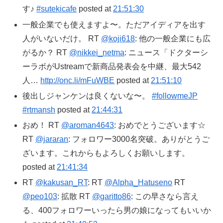
す♪
#sutekicafe
posted at
21:51:30
一般企業でも使えますよ〜。ただアイディアを出す
人がいないだけ。 RT
@koji618
: 他の一般企業にも広
がるか？ RT
@nikkei_netma
: ニュース「ドクターシ
ーラボがUstreamで新商品発表会を中継、最大542
人…
http://onc.li/mFuWBE
posted at
21:51:10
後出しジャンケンは良くないな〜。
#followmeJP
#rtmansh
posted at
21:44:31
おめ！ RT
@aroman4643
: おめでとうございます☆
RT
@jararan
: フォロワー3000名突破。ありがとうご
ざいます。これからもよろしくお願いします。
posted at
21:41:34
RT
@kakusan_RT
: RT
@Alpha_Hatuseno
RT
@peo103
: 拡散 RT
@garitto86
: この早さなら言え
る、400フォロワーいったら男の娘になってもいいか