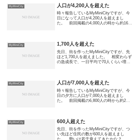
しき建物も...
人口が4,200人を超えた
MyMiniCity
時々報告しているMyMiniCityですが、今
日になって人口が4,200人を超えまし
た。 前回掲載の4,000人の時から約16日
間かかって200人の増加です。 アクセス
数の回復は見込めなさそうなので、ノン
ビリ様子を見ています。 順位の方も
気...
1,700人を超えた
MyMiniCity
先日、街を作ったMyMiniCityですが、先
ほど1,700人を超えました。 相変わらず
の急成長で、一日平均で70人くらい増え
ている勘定でしょうか。 RSS配信を利
用して状況を見ているのですが、24時間
平均で150アクセスくらいあるようです...
人口が7,000人を超えた
MyMiniCity
時々報告しているMyMiniCityですが、今
日の夕方に人口が7,000人を超えまし
た。 前回掲載の6,800人の時から約2日
間で200人の増加です。 相変わらず各種
パラメータが欧州時間に急増する傾向に
あります。 今回も街の成長は見られま
せ...
600人超えた
MyMiniCity
先日、街を作ったMyMiniCityですが、つ
い先ほど住民の数が600人を超えまし
た。 勢いは若干衰えてきたかな？ ち