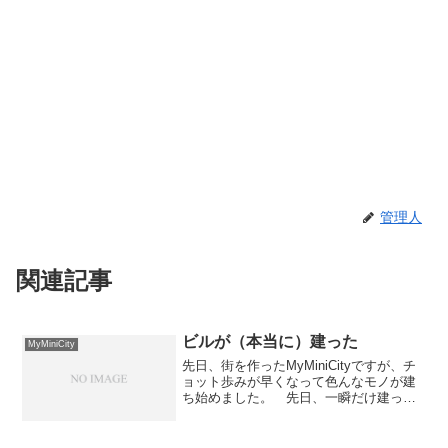
管理人
関連記事
ビルが（本当に）建った
MyMiniCity
先日、街を作ったMyMiniCityですが、チ
ョット歩みが早くなって色んなモノが建
ち始めました。 先日、一瞬だけ建った
ビルが、今度は本当に建って2棟になって
います。 工場らしき物も2つ目が出来て
いるし、画像の範囲外なのですが教会ら