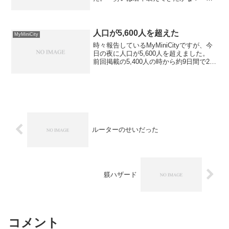
なみに、前回と比べると、とんがり屋根
の高層ビルが1棟建ちました。
人口が5,600人を超えた
MyMiniCity
時々報告しているMyMiniCityですが、今
日の夜に人口が5,600人を超えました。
前回掲載の5,400人の時から約9日間で200
人の増加です。 アクセス数は、ここ数
日間で急上昇なんですよね。 まるで攻
撃のように同じパラメータでのアクセ...
ルーターのせいだった
躾ハザード
コメント