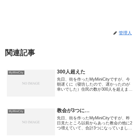
管理人
関連記事
300人超えた
MyMiniCity
先日、街を作ったMyMiniCityですが、今
朝遅くに（寝坊したので、遅かったのが
幸いでした）住民の数が300人を超えまし
た。 これに伴って、レベルが3→4に上
昇しました。 次の目標は500人なんだろ
うか？ ちなみに250人くらいのところ
で...
教会が3つに…
MyMiniCity
先日、街を作ったMyMiniCityですが、昨
日見たところ以前からあった教会の他に2
つ増えていて、合計3つになっていまし
た。 特定のエリアに集中しているのが
気になるんですけど... まぁ、中心部か