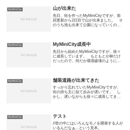
らは外れているので、しばらくは都市化
の波に揉...
山が出来た
MyMiniCity
先日、街を作ったMyMiniCityですが、前
回更新から2日目で山が出来ました。 そ
のうち池も出来て公園になっていくのか
なぁとか思ってみたりして...
MyMiniCity成長中
MyMiniCity
先日から始めたMyMiniCityですが、徐々
に成長しています。 もともとが林だけ
だったので、何だか環境破壊のようにも
感じますが、取り敢えずここまで成長し
ました。この図をクリックしてくれる
と、街が成長していきます。クリック
を、よろしくお願い...
舗装道路が出来てきた
MyMiniCity
すっかり忘れていたMyMiniCityですが、
街の持ち主に似て歩みが遅いです。 し
かし、遅いながらも徐々に成長してきて
います。 舗装道路がチラホラ出来てき
て、ちょっと街らしくなってきました。
この図をクリックしてくれると、街が成
長していきます...
テスト
MyMiniCity
//世の中にはいろんなモノを開発する人が
いるんだなぁ...という見本。