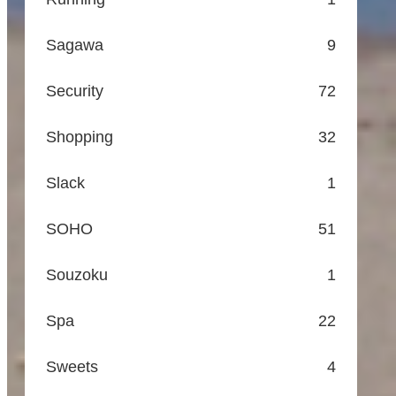
Sagawa
9
Security
72
Shopping
32
Slack
1
SOHO
51
Souzoku
1
Spa
22
Sweets
4