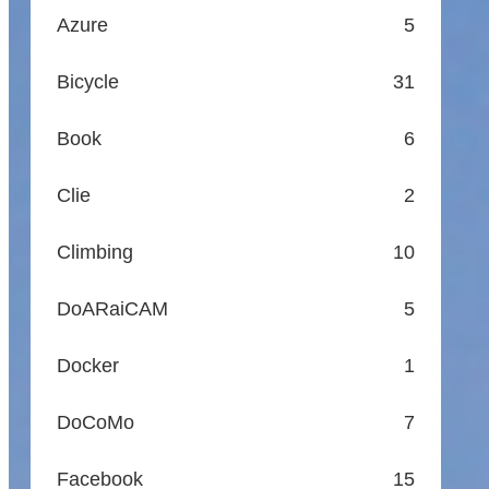
Azure
5
Bicycle
31
Book
6
Clie
2
Climbing
10
DoARaiCAM
5
Docker
1
DoCoMo
7
Facebook
15