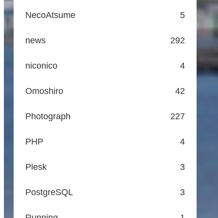
NecoAtsume
5
news
292
niconico
4
Omoshiro
42
Photograph
227
PHP
4
Plesk
3
PostgreSQL
3
Running
1