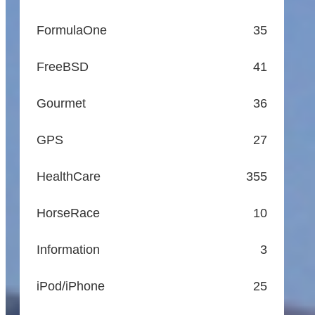
FormulaOne
35
FreeBSD
41
Gourmet
36
GPS
27
HealthCare
355
HorseRace
10
Information
3
iPod/iPhone
25