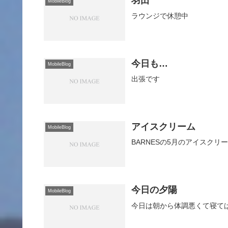
羽田
MobileBlog
ラウンジで休憩中
今日も…
MobileBlog
出張です
アイスクリーム
MobileBlog
BARNESの5月のアイスク
今日の夕陽
MobileBlog
今日は朝から体調悪くて寝て