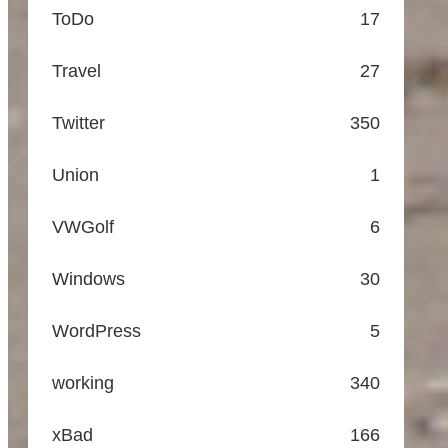
ToDo
17
Travel
27
Twitter
350
Union
1
VWGolf
6
Windows
30
WordPress
5
working
340
xBad
166