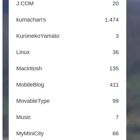
J:COM
20
kumachan's
1,474
KuronekoYamato
3
Linux
36
Macintosh
135
MobileBlog
411
MovableType
99
Music
7
MyMiniCity
66