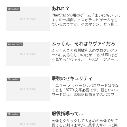
あれれ？
Omoshiro
PlayStation3用のゲーム「まいにちいっし
ょ」の一場面。トロがテレビゲームをし
ているのですが、そのマシン、どう見て
も任○堂のマシンにしか見えないのはボク
だけでしょうか？
ふっくん、それはヤヴァイだろ
kumachan's
ふっくんこと布川敏和氏のブログがアメ
ーバにあるらしいのだが、そのURLはど
う見てもヤヴァイ。 たぶん、アメーバ
＋芸能人ということから推測して、サイ
バーエージェントが仕掛けた「公式ブロ
グ」なんだろうな〜と思うのだが...その
URLは...どう...
最強のセキュリティ
Omoshiro
「エラー メッセージ : パスワードは少な
くとも 18770 文字必要です。新しいパス
ワードには、30689 個前までのパスワー
ドと同じものは使えません。」これ、あ
る特定の条件下でWindows2000が吐くメ
ッセージだそうだ。 どんだけの...
服役指導って…
Omoshiro
画像をクリックして大きめの画像で見て
貰えると判りますが...某求人サイトに掲