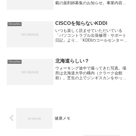
載の薬剤師募集のお知らせ。事業内容の
項目に「服役指導」ってあるんですけ
ど。薬剤師なのに囚人に指導ですか？ひ
ょっとして「薬剤師」ではなくて「ヤク
ザ医師」なのか？
CISCOを知らないKDDI
Omoshiro
いつも楽しく読ませていただいている
「パソコントラブル出張修理・サポート
日記」より...「KDDIのコールセンターの
『ちょっと詳しい人』によると、Hubの
耐久性に関しては、シスコよりもバッフ
ァローの方がマシらしいです。」との
事。 どうやら、K...
北海道らしい？
Omoshiro
ウォーキング途中で撮ってきた写真。場
所は北海道大学の構内（クラーク会館
前）。芝生の上でジンギスカンをやった
後始末用の炭入れ。ちなみに関係者以外
は出来ませんので...
健康メモ