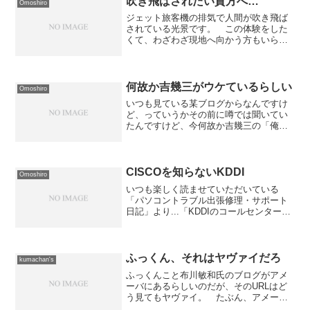
吹き飛ばされたい貴方へ…
Omoshiro
ジェット旅客機の排気で人間が吹き飛ば
されている光景です。 この体験をした
くて、わざわざ現地へ向かう方もいらっ
しゃるとか... 場所はこちらにあるプリ
ンセス・ジュリアナ国際空港近くのビー
チだそうである。
何故か吉幾三がウケているらしい
Omoshiro
いつも見ている某ブログからなんですけ
ど、っていうかその前に噂では聞いてい
たんですけど、今何故か吉幾三の「俺ら
東京さ行ぐだ」が、いろんなモノとコラ
ボレーションして広まっているらしいの
です。 幾つか見たんだけど、その中か
ら気に入ったものを御紹介...
CISCOを知らないKDDI
Omoshiro
いつも楽しく読ませていただいている
「パソコントラブル出張修理・サポート
日記」より...「KDDIのコールセンターの
『ちょっと詳しい人』によると、Hubの
耐久性に関しては、シスコよりもバッフ
ァローの方がマシらしいです。」との
事。 どうやら、K...
ふっくん、それはヤヴァイだろ
kumachan's
ふっくんこと布川敏和氏のブログがアメ
ーバにあるらしいのだが、そのURLはど
う見てもヤヴァイ。 たぶん、アメーバ
＋芸能人ということから推測して、サイ