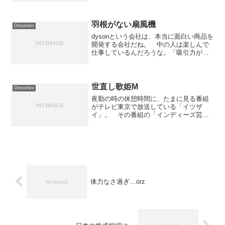
バーエージェントが仕掛けた「公式ブロ
グ」なんだろうな〜と思うのだが...その
URLは...どう...
羽根がない扇風機
Omoshiro
dysonという会社は、本当に面白い商品を
開発する会社だね。 中の人は楽しんで
仕事しているんだろうな。「吸引力が落
ちない唯一の掃除機」の次は「羽根がな
い扇風機」だそうです。 dysonの商品と
いうと「音がでかい」というのが気にな
る所なんです...
世直し歌姫M
Omoshiro
夜勤の時の休憩時間に、たまに見る番組
がテレビ東京で放送している「イツザ
イ」。 その番組の「インディーズ芸人
オーディション」のコーナーに何度か出
演した芸人が大変気になるのでピックア
ップしておきます。 その芸人の名前は
「世直し歌姫M」。 ネタ的...
体力なさ過ぎ…orz