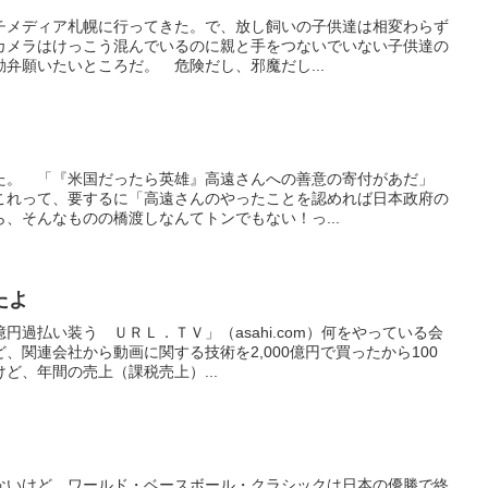
チメディア札幌に行ってきた。で、放し飼いの子供達は相変わらず
カメラはけっこう混んでいるのに親と手をつないでいない子供達の
弁願いたいところだ。 危険だし、邪魔だし...
た。 「『米国だったら英雄』高遠さんへの善意の寄付があだ」
これって、要するに「高遠さんのやったことを認めれば日本政府の
、そんなものの橋渡しなんてトンでもない！っ...
たよ
円過払い装う ＵＲＬ．ＴＶ」（asahi.com）何をやっている会
、関連会社から動画に関する技術を2,000億円で買ったから100
ど、年間の売上（課税売上）...
ないけど、ワールド・ベースボール・クラシックは日本の優勝で終