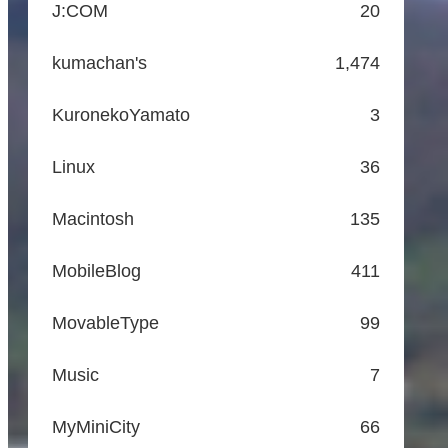
J:COM
20
kumachan's
1,474
KuronekoYamato
3
Linux
36
Macintosh
135
MobileBlog
411
MovableType
99
Music
7
MyMiniCity
66