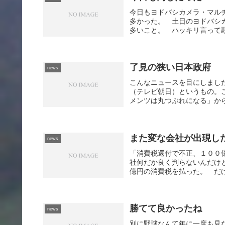
今日もヨドバシカメラ・マル
多かった。 土日のヨドバシ
多いこと。 ハッキリ言って勘
了見の狭い日本政府
news
こんなニュースを目にしまし
（テレビ朝日）というもの。
メンツは丸つぶれになる」から
また変な会社が出現し
news
「消費税還付で不正、１００億
社何だか良く判らないんだけど
億円の消費税を払った。 だけ
勝てて良かったね
news
別に野球なんて年に一度も見