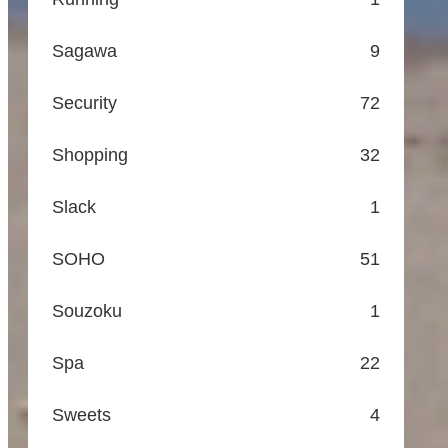
Sagawa
9
Security
72
Shopping
32
Slack
1
SOHO
51
Souzoku
1
Spa
22
Sweets
4