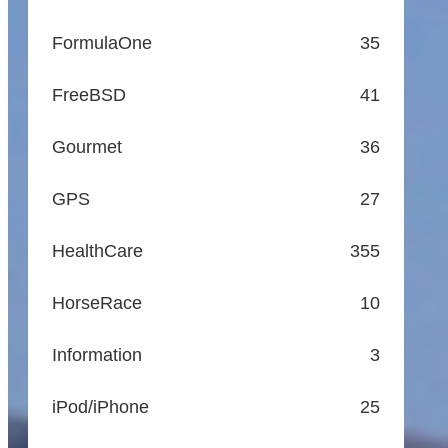
FormulaOne
35
FreeBSD
41
Gourmet
36
GPS
27
HealthCare
355
HorseRace
10
Information
3
iPod/iPhone
25