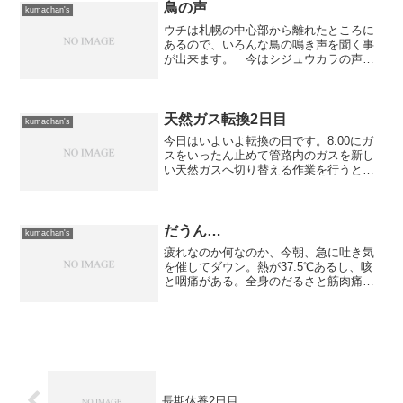
日は全然吐き気が...
鳥の声
kumachan's
ウチは札幌の中心部から離れたところに
あるので、いろんな鳥の鳴き声を聞く事
が出来ます。 今はシジュウカラの声が
聞こえていますし、カワラヒワなんかの
声も良く聞きます。 時々、滅多に現れ
ない鳥の鳴き声を聞く事もあります。
ベランダからは都心部を間...
天然ガス転換2日目
kumachan's
今日はいよいよ転換の日です。8:00にガ
スをいったん止めて管路内のガスを新し
い天然ガスへ切り替える作業を行うと言
うことで、ガスの使用が出来なくなりま
した。 暖房もガスに頼っているので使
えるようになるまでは冷え込む部屋の中
でブルブル震える状態...
だうん…
kumachan's
疲れなのか何なのか、今朝、急に吐き気
を催してダウン。熱が37.5℃あるし、咳
と咽痛がある。全身のだるさと筋肉痛の
ような症状はあるが...この症状だとイン
フルエンザではなさそう...残念。これか
らの仕事のことを考えると今のうちにイ
ンフルエンザ...
長期休養2日目