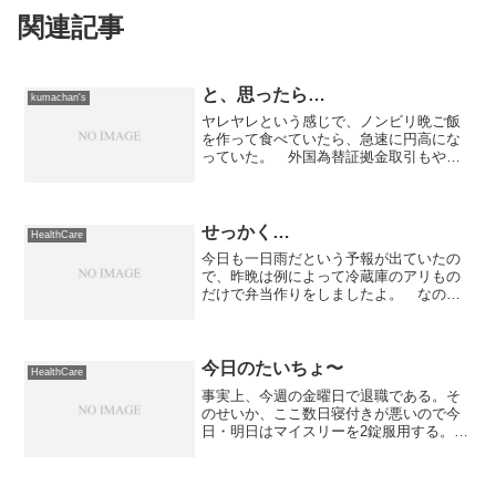
関連記事
と、思ったら…
kumachan's
ヤレヤレという感じで、ノンビリ晩ご飯
を作って食べていたら、急速に円高にな
っていた。 外国為替証拠金取引もやっ
ているので、こればっかりはノンビリし
ていられない。 急遽、証券会社の口座
間で資金移動して、円の買いと売りの両
方を建てる。 これで、お...
せっかく…
HealthCare
今日も一日雨だという予報が出ていたの
で、昨晩は例によって冷蔵庫のアリもの
だけで弁当作りをしましたよ。 なの
に、なのに、昨日の夜から発熱状態にな
り、今朝起床すると強烈な腹痛に襲われ
ています。 ツレも同じ症状で「風邪か
な？」なんて言っていたので...
今日のたいちょ〜
HealthCare
事実上、今週の金曜日で退職である。そ
のせいか、ここ数日寝付きが悪いので今
日・明日はマイスリーを2錠服用する。眠
気昨日の夜はマイスリーを1錠だけにして
みたため眠れず。おかげで10時頃から2時
間位うたた寝してしまう。吐き気ここ数