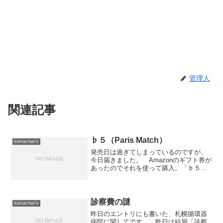
管理人
関連記事
♭５（Paris Match）
kumachan's
発売日は過ぎてしまっているのですが、
今日届きました。 Amazonのギフト券が
あったのでそれを使って購入。「♭５
（Paris Match）」マイナー好きのPismo
としてはCMソングにも多く使われるよう
になってきてメジャーになりつつあるの
は...
診察費の謎
kumachan's
昨日のエントリにも書いた、札幌循環器
病院に関してです。 昨日は結局「診察