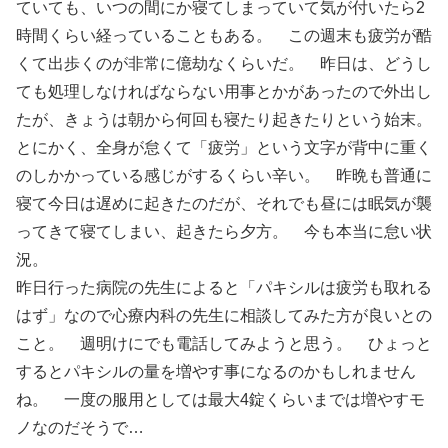
ていても、いつの間にか寝てしまっていて気が付いたら2
時間くらい経っていることもある。 この週末も疲労が酷
くて出歩くのが非常に億劫なくらいだ。 昨日は、どうし
ても処理しなければならない用事とかがあったので外出し
たが、きょうは朝から何回も寝たり起きたりという始末。
とにかく、全身が怠くて「疲労」という文字が背中に重く
のしかかっている感じがするくらい辛い。 昨晩も普通に
寝て今日は遅めに起きたのだが、それでも昼には眠気が襲
ってきて寝てしまい、起きたら夕方。 今も本当に怠い状
況。
昨日行った病院の先生によると「パキシルは疲労も取れる
はず」なので心療内科の先生に相談してみた方が良いとの
こと。 週明けにでも電話してみようと思う。 ひょっと
するとパキシルの量を増やす事になるのかもしれません
ね。 一度の服用としては最大4錠くらいまでは増やすモ
ノなのだそうで…