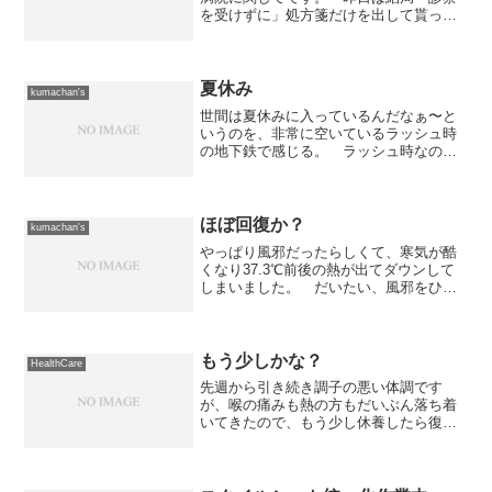
を受けずに」処方箋だけを出して貰った
のですが、改めて領収書を見ると「診察
料」が取られていることが判りまし
た。 ハテ？ 診察を受けることが出来
なかった患者から何故に診察料...
夏休み
kumachan's
世間は夏休みに入っているんだなぁ〜と
いうのを、非常に空いているラッシュ時
の地下鉄で感じる。 ラッシュ時なのに
ラッシュじゃないなんて... 以前の会社
は徒歩通勤だったので、こういった視点
で夏休みを感じるのは初めて。それにし
ても、羨ましいねえ。...
ほぼ回復か？
kumachan's
やっぱり風邪だったらしくて、寒気が酷
くなり37.3℃前後の熱が出てダウンして
しまいました。 だいたい、風邪をひく
と喉に炎症が発生して長引く事から、こ
の2日間は消炎鎮痛剤を服用して寝て過ご
していました。 そのおかげか、何とか
体調も回復して外出...
もう少しかな？
HealthCare
先週から引き続き調子の悪い体調です
が、喉の痛みも熱の方もだいぶん落ち着
いてきたので、もう少し休養したら復活
できそうです。 ただ、復活しても今週
一杯は運動は控えめにするつもりですけ
ど...ちょっと気がかりなのは消炎鎮痛剤