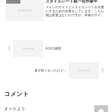
を切らしてしまったこと...
スタイルシート統一化作業中
kumachan's
メインのサイトとスタイルシートを共通
にするための作業をしています。こちら
側は変更はないのですが、本家のサイト
の方がかなり変わっていまして、いまい
ち並びがおかしかったりする場合があり
ます。なお、今後はInternetExplorerでの
チェッ...
今日の病院
多少良くなったけど…
コメント
ま☆ろ
より: