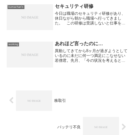
の更新が完了しないうちに異動になっ
た。 結果、最終...
セキュリティ研修
kumachan's
今日は職場のセキュリティ研修があり、
休日ながら朝から職場へ行ってきまし
た。 この研修は受講しないと仕事を続
けられないので、休日だからなんて言っ
てられません。 基本的には職場内にお
けるセキュリティの考え方と対応方法な
ど、基本的な事項を2時間ほ...
あれほど言ったのに…
working
異動してきてから8ヶ月が過ぎようとして
いるのに未だに何一つ満足にこなせない
若僧君。先月、「今の状況を考えると単
なる給料泥棒に成り下がっている。 日
ハム戦なんか見に行っている場合じゃな
い。」と忠告申し上げたのだが、また日
ハム戦を見に行ったらし...
株取引
バッテリ不良