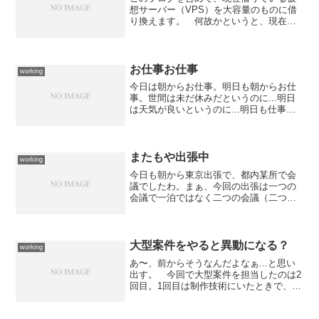
想サーバー（VPS）を大容量のものに借
り換えます。 何故かというと、現在の
サーバーを扱っている会社が料金据え置
きでディスク容量が3倍以上
（6GB→20GB）になったサービスを開始
したのと、ディスクの空きが...
お仕事お仕事
working
今日は朝からお仕事。明日も朝からお仕
事。世間は未だ休みだというのに...明日
は天気が良いというのに...明日も仕事の
はずのツレは休みになったそうだ。 だ
ったら、昨日・今日と働いて明日は休み
にしたのになぁ。 おめぇが仕事だって
いうからわざわざ...
またもや出張中
working
今日も朝から東京出張で、都内某所で会
議でしたわ。まぁ、今回の出張は一つの
会議で一泊ではなく二つの会議（二つと
も午後から）なので楽といえば楽なので
すけど、溜まっている仕事の中には会社
でなければ出来ないものもあり、ツケは
後に回るだけということに...
大型案件をやると異動になる？
working
あ〜、前からそうなんだよなぁ...と思い
出す。 今回で大型案件を担当したのは2
回目。1回目は制作技術にいたときで、初
めてメインで担当した制作系静止画シス
テムの更新とスポーツ番組用CGシステム