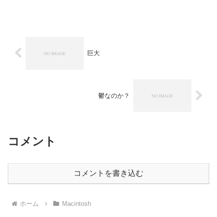
す。この作業が終わったら年別にDVD-R
に焼いて保存。 HDD上のライブラリは
分割してしまい...
巨大
鬱なのか？
コメント
コメントを書き込む
ホーム
Macintosh