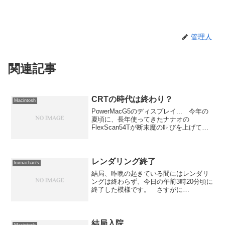
管理人
関連記事
CRTの時代は終わり？
Macintosh
PowerMacG5のディスプレイ... 今年の
夏頃に、長年使ってきたナナオの
FlexScan54Tが断末魔の叫びを上げてお
亡くなりになって、急遽だいぶん前に買
ってPowerMac7600用に使っていたソニ
ーのGDM-19PSを引っ張り出し...
レンダリング終了
kumachan's
結局、昨晩の起きている間にはレンダリ
ングは終わらず、今日の午前3時20分頃に
終了した模様です。 さすがに
3,000×3,000ピクセルではマルチスレッド
とは言っても時間はかかるわな。 トー
タルで時間的に言うと19時間弱でレンダ
リングを完了し...
結局入院
Macintosh