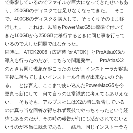
で撮影しているのでファイルが巨大になってきたせいもあ
り、250GBのディスクでは足りなくなってきた。 そこ
で、400GBのディスクを購入して、そっくりそのまま移
行した。 これは、以前もPowerMacG5に標準で付いて
きた160GBから250GBに移行するときに同じ事を行って
いるので大した問題ではなかった。
同時に、ATOK2006（広辞苑 for ATOK）とProAtlasX3の
導入も行ったのだが、こちらで問題発生。 ProAtlasX2
のときも同じ現象が起こったのだが、インストーラが起動
直後に落ちてしまいインストール作業が出来ないのであ
る。 とは言え、ここまで使い込んだPowerMacG5を今
更真っ新にして…何て言うのは常識的に考えてもありえな
い。 そもそも、アルプス社にはX2の時に報告している
のに真っ当な回答が得られず裏技でやっちゃったという経
緯もあるのだが、その時の報告が何にも活かされてないと
いうのが本当に残念である。 結局、同じインストーラを