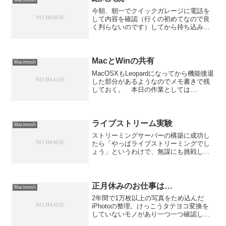
今朝、朝一でクイックガレージに電話を
して内容を確認（行くの初めてなので良
く判らないのです）してから持ち込み。
さっそく係の人が電源ケーブルのつない
でスイッチを押してみるものの無反
応。 PMUのリセットスイッチも長押し
してみるが復活せず、電源ユ...
MacとWinの共有
Macintosh
MacOSXもLeopardになってから機能後退
した部分があるようなのでメモ書きで残
しておく。 本日の作業としては
Macintoshに接続したプリンタに共有を掛
けてWindowsから使えるようにする事
と、Windowsネットワークに於けるワ...
ライブストリーム実験
Macintosh
ストリーミングサーバーの構築に成功し
たら「やっぱライブストリーミングでし
ょう」というわけで、無謀にも挑戦して
みました。既にDarwin Streaming
Server（以下DSS）をインストール済み
なので、ライブ配信のためのブロードキ
ャス...
正月休みのお仕事は…
Macintosh
2年間で1万枚以上の写真をため込んだ
iPhotoの整理。けっこうタテヨコ変換を
していないモノがあり一つ一つ確認しな
がら漏れのないように作業をしていま