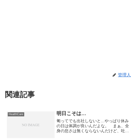
管理人
関連記事
明日こそは…
HealthCare
匍ってでも出社しないと...やっぱり休み
の日は体調が良いんだよな。 まぁ、全
身の怠さは無くならないんだけど、吐き
気もしないし、寝起きもスッキリしてい