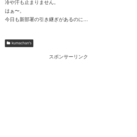
冷や汗も止まりません。
はぁ〜。
今日も新部署の引き継ぎがあるのに…
kumachan's
スポンサーリンク