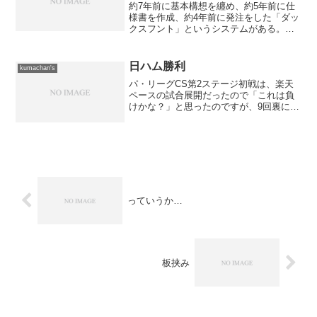
約7年前に基本構想を纏め、約5年前に仕
様書を作成、約4年前に発注をした「ダッ
クスフント」というシステムがある。
その全貌は自分の頭の中にあり、ドキュ
メント化されていなかった事や発注した
開発会社が破綻した事もあって、おそら
日ハム勝利
kumachan's
く完成することなく終...
パ・リーグCS第2ステージ初戦は、楽天
ペースの試合展開だったので「これは負
けかな？」と思ったのですが、9回裏に満
塁になったところでスレッジが登場。 1
球目は空振りだったものの、2球目が何と
「逆転満塁サヨナラホームラン」となっ
て、日ハムの勝利...
っていうか…
板挟み