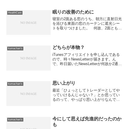
るんですわ。 一応、決められた薬はキ
チンと服用して居るんだけど、吐き気止
めは平日だけでも良い...
眠りの改善のために
HealthCare
寝室の2面ある窓のうち、朝方に直射日光
を浴びる東面の窓のカーテンに遮光シー
トを取りつけました。 何故、2面とも遮
光シートをつけなかったのかというと、
非常に気になるのが直射日光を浴びる面
だったためということがあります。 あ
と、真っ暗は流石にイ...
どちらが本物？
kumachan's
iTunesアフィリエイトを申し込んである
ので、時々NewsLetterが届きます。ん
で、昨日届いたNewsLetterが何故か2通。
しかも、発信元が違うしメール内のリン
クも微妙に違う。先に届いたのがこち
ら。画像が出てなかったりして微妙に
変...
思い上がり
kumachan's
最近「ひょっとしてトレーダーとしてや
っていけるんじゃない？」とか思ってい
るのって、やっぱり思い上がりなんでし
ょうね。 ここ数ヶ月の状況を改めて見
直すと、当初投入資金の5倍の資金がある
と十分生活していけるなぁ〜とか考えち
ゃうんですよ。 そう考...
今にして思えば先進的だったのか
kumachan's
も