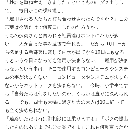
「検討を重ね考えてきました」というものにダメ出しし
て。 毎日がこの繰り返し。
「運用される人たちと打ち合わせされたんですか？」この
言葉は今週だけで何度口にしたのだろうか…
うちの技術さんと言われる社員達はホントにバカが多
い。 人が言った事を速攻で忘れる。 だから10月1日か
ら発足する新部署に関して内示が出てから10日にもなろ
うという今日になっても運用が決まらない。 運用が決ま
らないという事は、そこで使用するコンピュータやシステ
ムの事が決まらない。 コンピュータやシステムが決まら
ないからネットワークも決まらない。 今時、小学生です
ら「自分たちは何をしたいのか」くらいは直ぐに決められ
る。 でも、四十も大幅に過ぎた大の大人は10日経って
も全く決められない。
「連絡いただければ御相談には乗りますよ」「ボクの提出
したものはあくまでもご提案ですよ」これも何度言ったか