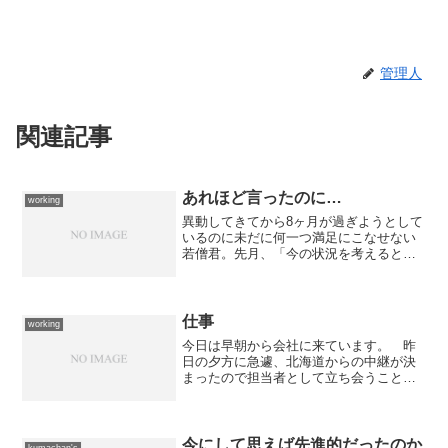
管理人
関連記事
あれほど言ったのに…
working
異動してきてから8ヶ月が過ぎようとして
いるのに未だに何一つ満足にこなせない
若僧君。先月、「今の状況を考えると単
なる給料泥棒に成り下がっている。 日
ハム戦なんか見に行っている場合じゃな
い。」と忠告申し上げたのだが、また日
ハム戦を見に行ったらし...
仕事
working
今日は早朝から会社に来ています。 昨
日の夕方に急遽、北海道からの中継が決
まったので担当者として立ち会うことに
なりました。 昨晩の帰宅途中もキー局
のディレクターと打合せをしたりとか、
今朝は急に卓に付いて連絡担当兼ディレ
クター業務をしたりとか、...
今にして思えば先進的だったのか
kumachan's