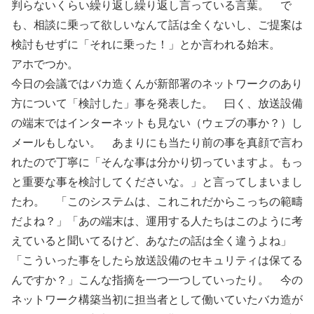
判らないくらい繰り返し繰り返し言っている言葉。 で
も、相談に乗って欲しいなんて話は全くないし、ご提案は
検討もせずに「それに乗った！」とか言われる始末。
アホでつか。
今日の会議ではバカ造くんが新部署のネットワークのあり
方について「検討した」事を発表した。 曰く、放送設備
の端末ではインターネットも見ない（ウェブの事か？）し
メールもしない。 あまりにも当たり前の事を真顔で言わ
れたので丁寧に「そんな事は分かり切っていますよ。もっ
と重要な事を検討してくださいな。」と言ってしまいまし
たわ。 「このシステムは、これこれだからこっちの範疇
だよね？」「あの端末は、運用する人たちはこのように考
えていると聞いてるけど、あなたの話は全く違うよね」
「こういった事をしたら放送設備のセキュリティは保てる
んですか？」こんな指摘を一つ一つしていったり。 今の
ネットワーク構築当初に担当者として働いていたバカ造が