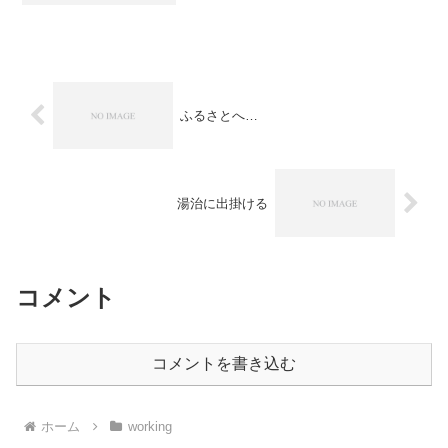
なのに来ちゃうんですよ、本番が。僕ら
の担当した範疇は概ね支障の無いように
完了しているんですけ...
ふるさとへ…
湯治に出掛ける
コメント
コメントを書き込む
ホーム
working