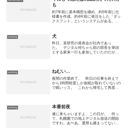
も
約7年前に基本構想を纏め、約5年前に仕
様書を作成、約4年前に発注をした「ダッ
クスフント」というシステムがある。
その全貌は自分の頭の中にあり、ドキュ
メント化されていなかった事や発注した
開発会社が破綻した事もあって、おそら
犬
working
く完成することなく終...
昨日、某研究の発表会が社内であっ
た。 デジタル何ちゃら部の部長を筆頭
とする家来一行も参加していたのだが、
彼等にとって一番重要なネタになるとこ
ろで何故か一斉に出ていった。 その様
は、まるで飼い主について行く犬のよう
だった。 普段から密かに「犬...
ねむい…
working
夜間の作業終了。 昨日の仕事を終えて
から1時間程度しか仮眠が取れていないの
で眠いッス。 これから帰宅して再度仮
眠を取って昼過ぎに出社。 打ち合わせ
やら資料の準備やら夜まで仕事です。
本番前夜
working
遂に来ちゃいますよ、この日が。 何っ
て、札幌圏での地上デジタル放送の開始
ですわ。あ〜あ、運用も纏まってないみ
たいだし、判ってない人ばかりだし...