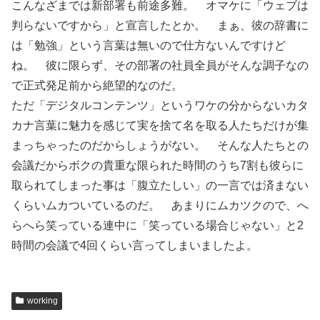
こんなざまでは新部署も前途多難。 オマケに「ウェブは
判らないですから」と宣言したとか。 まぁ、彼の辞書に
は「勉強」という言葉は無いので仕方ないんですけど
ね。 彼に限らず、その部署の社員全員がそんな調子なの
で正式発足前から絶望的なのだ。
ただ「デジタルコンテンツ」というワケの分からないカタ
カナ言葉に魅力を感じて実を捨て名を取る人たちだけが集
まっちゃったのだからしょうがない。 そんな人たちとの
会議だからボクの貴重な限られた時間のうち7割も彼らに
取られてしまった事は「腹立たしい」の一言では済まない
くらいムカついているのだ。 あまりにムカツクので、へ
らへら笑っている連中に「笑っている場合じゃない」と2
時間の会議で4回くらい言ってしまいましたよ。
working