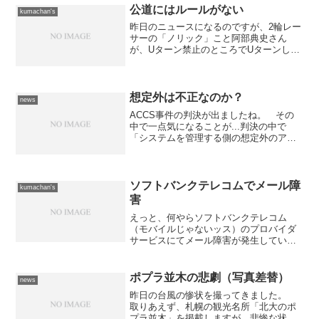
ろだ。 危険だし、邪魔だし...
公道にはルールがない
kumachan's
昨日のニュースになるのですが、2輪レー
サーの「ノリック」こと阿部典史さん
が、Uターン禁止のところでUターンしよ
うとしたトラックに衝突し亡くなっ
た。 また、「モーニング娘。」の元メ
ンバーの安倍なつみが自動車を運転中に
注意義務を怠って、バイクと...
想定外は不正なのか？
news
ACCS事件の判決が出ましたね。 その
中で一点気になることが...判決の中で
「システムを管理する側の想定外のアク
セスをしたのだから不正アクセスなの
だ」というニュアンスの事が書かれてい
るようですが、それって「どうなの？」
って感じです。 プログ...
ソフトバンクテレコムでメール障
kumachan's
害
えっと、何やらソフトバンクテレコム
（モバイルじゃないッス）のプロバイダ
サービスにてメール障害が発生している
そうです。 メールサーバーの故障によ
る障害でメールの送受信が出来なくなっ
ているそうだ。たぶん報道されている現
ポプラ並木の悲劇（写真差替）
news
象からすると、メールに関す...
昨日の台風の惨状を撮ってきました。
取りあえず、札幌の観光名所「北大のポ
プラ並木」を掲載しますが、悲惨な状況