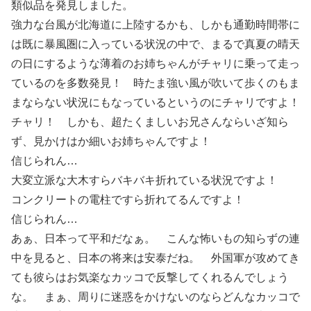
類似品を発見しました。
強力な台風が北海道に上陸するかも、しかも通勤時間帯に
は既に暴風圏に入っている状況の中で、まるで真夏の晴天
の日にするような薄着のお姉ちゃんがチャリに乗って走っ
ているのを多数発見！ 時たま強い風が吹いて歩くのもま
まならない状況にもなっているというのにチャリですよ！
チャリ！ しかも、超たくましいお兄さんならいざ知ら
ず、見かけはか細いお姉ちゃんですよ！
信じられん…
大変立派な大木すらバキバキ折れている状況ですよ！
コンクリートの電柱ですら折れてるんですよ！
信じられん…
あぁ、日本って平和だなぁ。 こんな怖いもの知らずの連
中を見ると、日本の将来は安泰だね。 外国軍が攻めてき
ても彼らはお気楽なカッコで反撃してくれるんでしょう
な。 まぁ、周りに迷惑をかけないのならどんなカッコで