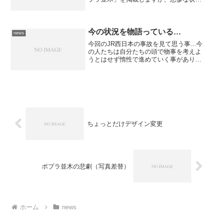
です。 ちょうど一ヶ月前に撮ったもの
と比較してみます。1枚目は一ヶ月前に撮
ったものです。 まだ葉がいっぱい付い
ていて青々としています...
今の状況を物語っている…
news
今回のJR西日本の事故を見て思う事...今
の人たちは自分たちの頭で物事を考えよ
うとはせず惰性で進めていく事があり、
それが重大な事故につながっているとい
う事。現段階では推測でしかないが、お
そらく今回の事故を起こした運転士も
「自分の責任でオーバ...
ちょっとだけデザイン変更
ポプラ並木の悲劇（写真差替）
ホーム
news