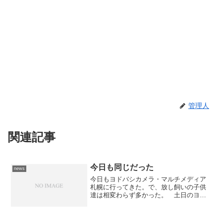
管理人
関連記事
今日も同じだった
news
今日もヨドバシカメラ・マルチメディア
札幌に行ってきた。で、放し飼いの子供
達は相変わらず多かった。 土日のヨド
バシカメラはけっこう混んでいるのに親
と手をつないでいない子供達の多いこ
と。 ハッキリ言って勘弁願いたいとこ