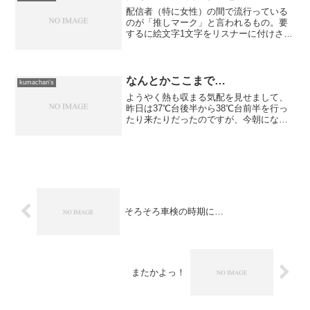
配信者（特に女性）の間で流行っている
のが「推しマーク」と言われるもの。要
するに絵文字1文字をリスナーに付けさせ
ることによって忠誠を誓わせるというよ
うな意味合いがあるらしいです。配信を
見始めてから6〜7年になるけど、推しマ
ークにこだわる配信者...
なんとかここまで…
kumachan's
ようやく熱も収まる気配を見せまして、
昨日は37℃台後半から38℃台前半を行っ
たり来たりだったのですが、今朝になっ
て37℃台前半までたどり着き、今は37℃
丁度といったところまで下がってくれま
した。 長かった... 疲れました。 特
に日中の気温...
そろそろ車検の時期に…
またかよっ！