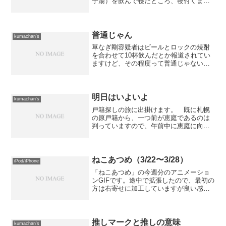
子湯）を飲んで寝たところ、寝付くまで
は苦しかったけど、今朝にはスッキリ治
っていました。 原因は何だったんだろ
うなぁ。 別に拾ったものを食べたワケ
じゃないからね〜。
普通じゃん
kumachan's
草なぎ剛容疑者はビールとロックの焼酎
を合わせて10杯飲んだとか報道されてい
ますけど、その程度って普通じゃない
の？ まさか、ロックの焼酎をジョッキ
で飲んだとか言わないよね。 オレだっ
て、飲み会とかの時は普通にそれくらい
飲むけどねぇ。 実際には...
明日はいよいよ
kumachan's
戸籍探しの旅に出掛けます。 既に札幌
の原戸籍から、一つ前が恵庭であるのは
判っていますので、午前中に恵庭に向か
います。 ここで原戸籍を取ってみない
と次が判らないのですが、終着点は美唄
もしくは室蘭の何れかである事が判って
います。 15歳以降の戸...
ねこあつめ（3/22〜3/28）
iPod/iPhone
「ねこあつめ」の今週分のアニメーショ
ンGIFです。途中で拡張したので、最初の
方は右寄せに加工していますが良い感じ
になったかな？
推しマークと推しの意味
kumachan's