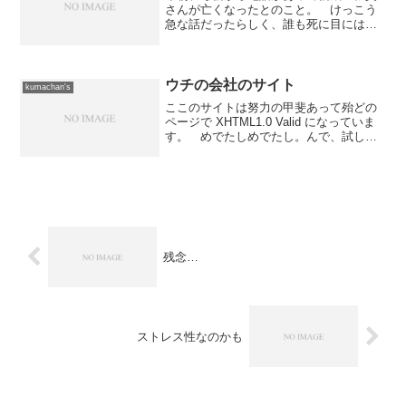
さんが亡くなったとのこと。 けっこう
急な話だったらしく、誰も死に目には会
えなかったらしい。 そんなこともあっ
て、明日は急遽、マンションの管理組合
総会への出席から通夜への出席へ変
更。 なので、明日の日中から...
ウチの会社のサイト
kumachan's
ここのサイトは努力の甲斐あって殆どの
ページで XHTML1.0 Valid になっていま
す。 めでたしめでたし。んで、試しに
ウチの会社のサイトをAnother HTML-lint
gatewayで調べてみたら、トップページだ
けでエラーが27...
残念…
ストレス性なのかも