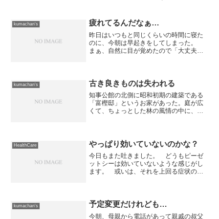
スとしては、「植樹祭→育樹祭」と「植
樹祭→森林散策」の2コース。後者の方に
申し込んで参加です。集合場所は北海道
疲れてるんだなぁ…
kumachan's
庁で、そこからバスに揺ら...
昨日はいつもと同じくらいの時間に寝た
のに、今朝は早起きをしてしまった。
まぁ、自然に目が覚めたので「大丈夫だ
な」と思って起きたんだけど、やっぱり
疲れが取れていなかったみたい。 一通
りの作業（メールチェックとかウェブサ
イトのチェックとか）を終...
古き良きものは失われる
kumachan's
知事公館の北側に昭和初期の建築である
「富樫邸」というお家があった。庭が広
くて、ちょっとした林の風情の中に、こ
じゃれた古いお家が一軒。けっこう良い
感じで、通勤途中にその眺めを楽しんだ
ものである。そこに、国立で景観訴訟を
起こされている「明和地所...
やっぱり効いていないのかな？
HealthCare
今日もまた吐きました。 どうもピーゼ
ットシーは効いていないような感じがし
ます。 或いは、それを上回る症状の悪
化があるのかもしれません。 ひょっと
して朝食が悪いのかもしれません。 も
う、ここまで来ると何が悪いのか良く判
りませんが、明日以降、一...
予定変更だけれども…
kumachan's
今朝、母親から電話があって親戚の叔父