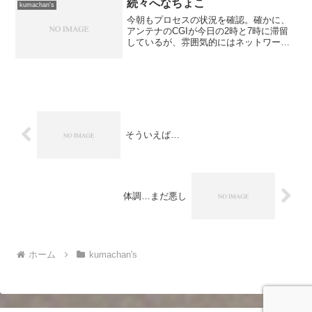
いという気持ちがあるわけ...
続々へなちょこ
kumachan's
今朝もプロセスの状況を確認。確かに、
アンテナのCGIが今日の2時と7時に滞留
しているが、雰囲気的にはネットワーク
的な問題に見える。 何故かというと、
CGIを使わずにsendmailを直接起動して
メールを送っているプロセスがほぼ同じ
時間に滞留...
そういえば…
体調…まだ悪し
ホーム
kumachan's