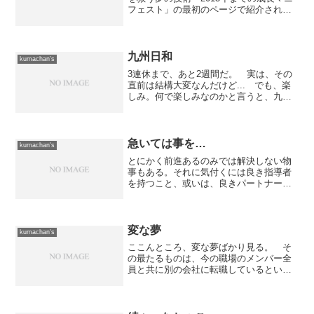
フェスト」の最初のページで紹介されて
いるのが、1920年に発行された「百年後
の日本」という本。 そこに書かれてい
る内容は、90年後の現在で既に実用化さ
れているものも...
九州日和
kumachan's
3連休まで、あと2週間だ。 実は、その
直前は結構大変なんだけど... でも、楽
しみ。何で楽しみなのかと言うと、九州
をチョコッと旅行するからなのです。
昨年亡くなった義父の持ち山（山そのも
のではなく、そこに生えている木の伐採
権を持っているそう...
急いては事を…
kumachan's
とにかく前進あるのみでは解決しない物
事もある。それに気付くには良き指導者
を持つこと、或いは、良きパートナーに
巡り会うことが重要だ。あと、もう一
つ...人の言うことを（取り敢えず）聞く
耳。 これ重要。ただ、耳だけあっても
両耳の間を素通りしてし...
変な夢
kumachan's
ここんところ、変な夢ばかり見る。 そ
の最たるものは、今の職場のメンバー全
員と共に別の会社に転職しているという
ものだ。 いや、正確に表現すれば転職
した先に「何故か」今の職場のメンバー
全員がいるというもの。 別に転職した