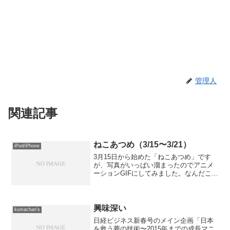
管理人
関連記事
ねこあつめ（3/15〜3/21）
iPod/iPhone
3月15日から始めた「ねこあつめ」です
が、写真がいっぱい溜まったのでアニメ
ーションGIFにしてみました。なんだこり
ゃって感じですが、面白いでしょ。これ
から毎週末に作ってみようかな。
興味深い
kumachan's
日経ビジネス新春号のメイン企画「日本
を救う夢の技術〜2015年までの成長マニ