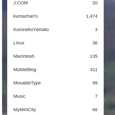
J:COM
20
kumachan's
1,474
KuronekoYamato
3
Linux
36
Macintosh
135
MobileBlog
411
MovableType
99
Music
7
MyMiniCity
66