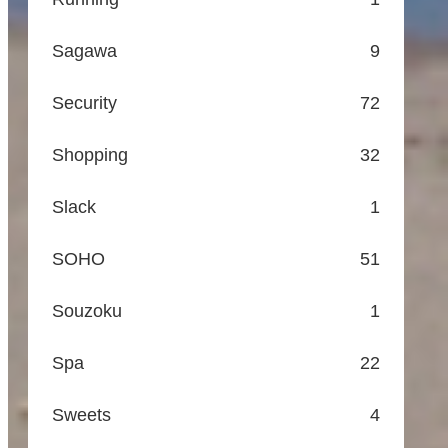
Sagawa
9
Security
72
Shopping
32
Slack
1
SOHO
51
Souzoku
1
Spa
22
Sweets
4