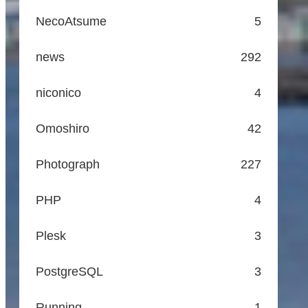
NecoAtsume
5
news
292
niconico
4
Omoshiro
42
Photograph
227
PHP
4
Plesk
3
PostgreSQL
3
Running
1