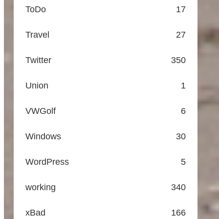
ToDo
17
Travel
27
Twitter
350
Union
1
VWGolf
6
Windows
30
WordPress
5
working
340
xBad
166