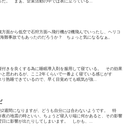
た。 まぁ、企業活動の中では表に立っている...
歳方面から低空で石狩方面へ飛行機が2機飛んでいったし、ヘリコ
 海難事故でもあったのだろうか？ ちょっと気になるなぁ。
寝付きを良くする為に睡眠導入剤を服用して寝ている。 その効果
いと思われるが、ここ2年くらいで一番よく寝ている感じがす
リ熟睡できているので、早く目覚めても眠気が強...
だ
約2週間になりますが、どうも自分には合わないようです。 特
昨夜の地震の時といい、ちょうど寝入り端に何かあると、その影響
日に影響が出たりしてしまいます。 しかも、...