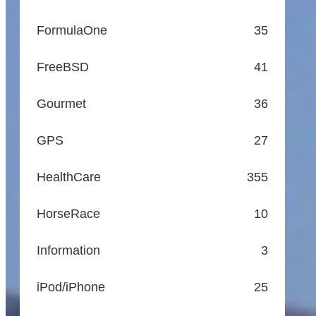
FormulaOne
35
FreeBSD
41
Gourmet
36
GPS
27
HealthCare
355
HorseRace
10
Information
3
iPod/iPhone
25