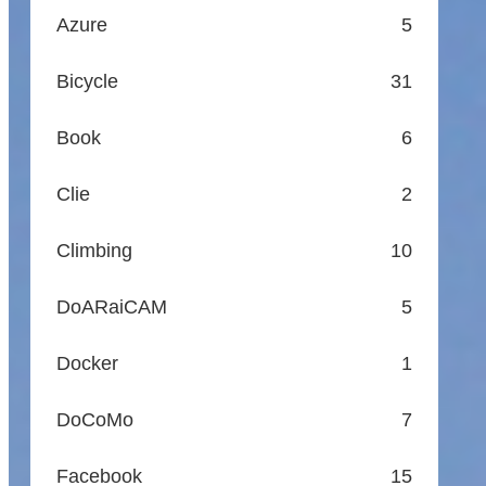
Azure
5
Bicycle
31
Book
6
Clie
2
Climbing
10
DoARaiCAM
5
Docker
1
DoCoMo
7
Facebook
15