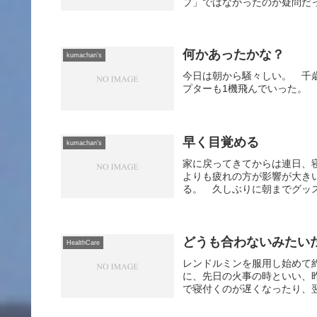
プ」ではなかったのか疑問だっ
何かあったかな？
kumachan's
今日は朝から騒々しい。 千
プターも1機飛んでいった。
早く目覚める
kumachan's
家に戻ってきてからは連日、
よりも疲れの方が影響が大き
る。 久しぶりに朝までグッス
どうも合わないみたい
HealthCare
レンドルミンを服用し始めて
に、先日の火事の時といい、
で寝付くのが遅くなったり、翌