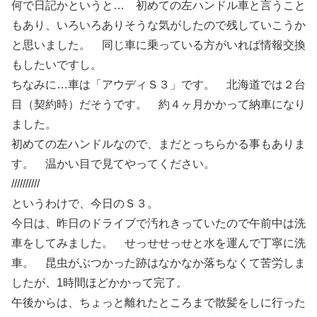
何で日記かというと… 初めての左ハンドル車と言うこと
もあり、いろいろありそうな気がしたので残していこうか
と思いました。 同じ車に乗っている方がいれば情報交換
もしたいですし。
ちなみに…車は「アウディＳ３」です。 北海道では２台
目（契約時）だそうです。 約４ヶ月かかって納車になり
ました。
初めての左ハンドルなので、まだとっちらかる事もありま
す。 温かい目で見てやってください。
//////////
というわけで、今日のＳ３。
今日は、昨日のドライブで汚れきっていたので午前中は洗
車をしてみました。 せっせせっせと水を運んで丁寧に洗
車。 昆虫がぶつかった跡はなかなか落ちなくて苦労しま
したが、1時間ほどかかって完了。
午後からは、ちょっと離れたところまで散髪をしに行った