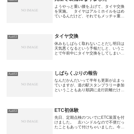
ようやっと重い腰を上げて、タイヤ交換
を実施。 タイヤはアルミホイルをはめ
ているんだけど、それでもメッチャ重
い。 もともと腰の調子が良くないの
に、重いタイヤを持ち運ぶんだから堪え
るんだよなぁ。 でも、何とかかんとか
四輪全ての交換が終わったのは...
タイヤ交換
AudiS3
休みもしばらく取れないことだし明日は
天気悪くなるという予報だしと、いうこ
とで午前中にタイヤ交換をしてしまいま
した。ツレの車も一緒に二人でせっせと
タイヤ交換。約2時間かかって交換しまし
た。交換後は裏のスープカレーの店で昼
食。ここのカレーも美味...
しばらくぶりの報告
AudiS3
なんだかんだいって半年も更新が止まっ
ていますが、道の駅スタンプラリー参加
ということもあり順調に走行距離だけは
伸びています。 とは言え、ふつうの方
に比べると遙かに少ないですが... まも
なく2万キロに到達します。ここまでくる
と順調に車もボロボ...
ETC初体験
AudiS3
先日、定期点検のついでにETC装置を付
けました。 左ハンドルなので不便だっ
たこともあって付けちゃいました。今
日、法事で三笠まで行く用事があったの