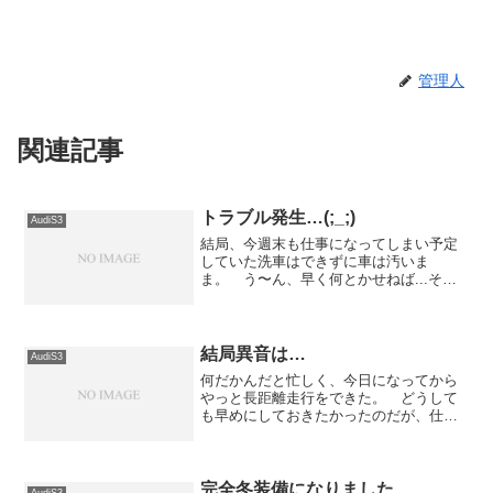
管理人
関連記事
トラブル発生…(;_;)
AudiS3
結局、今週末も仕事になってしまい予定
していた洗車はできずに車は汚いま
ま。 う〜ん、早く何とかせねば...そん
な調子なんですが、今日の夕方、旭川ま
でひとっ走りしてきました。 目的は特
になく... しばらく会っていない友達に
会えればいいなぁ.....
結局異音は…
AudiS3
何だかんだと忙しく、今日になってから
やっと長距離走行をできた。 どうして
も早めにしておきたかったのだが、仕事
上のトラブルが続きまっとうな時間に帰
ってくることができなかった為、今日に
なってしまった。で、天気も良かったの
で道民の森方面へドライブ...
完全冬装備になりました
AudiS3