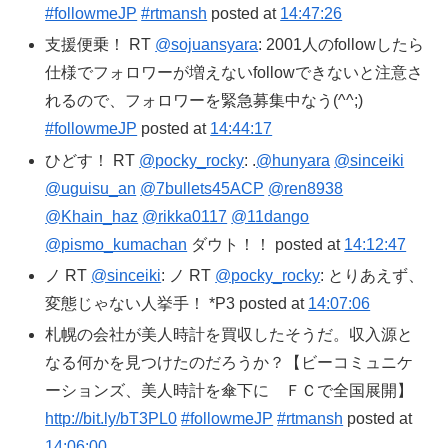
#followmeJP
#rtmansh
posted at
14:47:26
支援便乗！ RT
@sojuansyara
: 2001人のfollowしたら
仕様でフォロワーが増えないfollowできないと注意さ
れるので、フォロワーを緊急募集中なう(^^;)
#followmeJP
posted at
14:44:17
ひどす！ RT
@pocky_rocky
: .
@hunyara
@sinceiki
@uguisu_an
@7bullets45ACP
@ren8938
@Khain_haz
@rikka0117
@11dango
@pismo_kumachan
ダウト！！ posted at
14:12:47
ノ RT
@sinceiki
: ノ RT
@pocky_rocky
: とりあえず、
変態じゃない人挙手！ *P3 posted at
14:07:06
札幌の会社が美人時計を買収したそうだ。収入源と
なる何かを見つけたのだろうか？【ビーコミュニケ
ーションズ、美人時計を傘下に ＦＣで全国展開】
http://bit.ly/bT3PL0
#followmeJP
#rtmansh
posted at
14:06:00