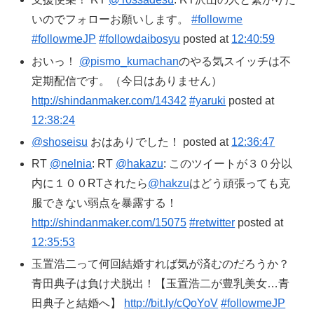
いのでフォローお願いします。
#followme
#followmeJP
#followdaibosyu
posted at
12:40:59
おいっ！
@pismo_kumachan
のやる気スイッチは不
定期配信です。（今日はありません）
http://shindanmaker.com/14342
#yaruki
posted at
12:38:24
@shoseisu
おはありでした！ posted at
12:36:47
RT
@nelnia
: RT
@hakazu
: このツイートが３０分以
内に１００RTされたら
@hakzu
はどう頑張っても克
服できない弱点を暴露する！
http://shindanmaker.com/15075
#retwitter
posted at
12:35:53
玉置浩二って何回結婚すれば気が済むのだろうか？
青田典子は負け犬脱出！【玉置浩二が豊乳美女…青
田典子と結婚へ】
http://bit.ly/cQoYoV
#followmeJP