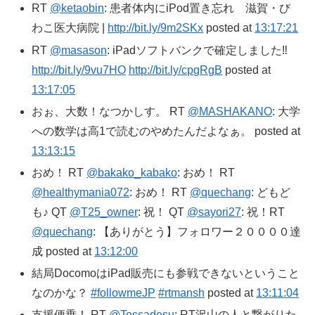
RT
@ketaobin
: 患者体内にiPod置き忘れ 滋賀・び
わこ医大病院 |
http://bit.ly/9m2SKx
posted at
13:17:21
RT
@masason
: iPadソフトバンクで確定しました‼
http://bit.ly/9vu7HO
http://bit.ly/cpgRgB
posted at
13:17:05
おぉ、大数！なつかしす。 RT
@MASHAKANO
: 大学
への数学は高1で読むのやめたんだよなぁ。 posted at
13:13:15
おめ！ RT
@bakako_kabako
: おめ！ RT
@healthymania072
: おめ！ RT
@quechang
: どもど
も♪ QT
@T25_owner
: 祝！ QT
@sayori27
: 祝！RT
@quechang
: 【ありがとう】フォロワー２００００達
成 posted at
13:12:00
結局DocomoはiPad販売にも参戦できないということ
なのかな？
#followmeJP
#rtmansh
posted at
13:11:04
支援便乗！ RT
@Tossadesu
: RT沢山の人と繋がりた