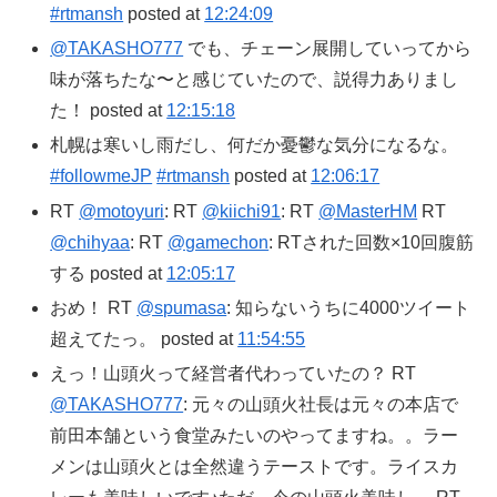
#rtmansh
posted at
12:24:09
@TAKASHO777
でも、チェーン展開していってから
味が落ちたな〜と感じていたので、説得力ありまし
た！ posted at
12:15:18
札幌は寒いし雨だし、何だか憂鬱な気分になるな。
#followmeJP
#rtmansh
posted at
12:06:17
RT
@motoyuri
: RT
@kiichi91
: RT
@MasterHM
RT
@chihyaa
: RT
@gamechon
: RTされた回数×10回腹筋
する posted at
12:05:17
おめ！ RT
@spumasa
: 知らないうちに4000ツイート
超えてたっ。 posted at
11:54:55
えっ！山頭火って経営者代わっていたの？ RT
@TAKASHO777
: 元々の山頭火社長は元々の本店で
前田本舗という食堂みたいのやってますね。。ラー
メンは山頭火とは全然違うテーストです。ライスカ