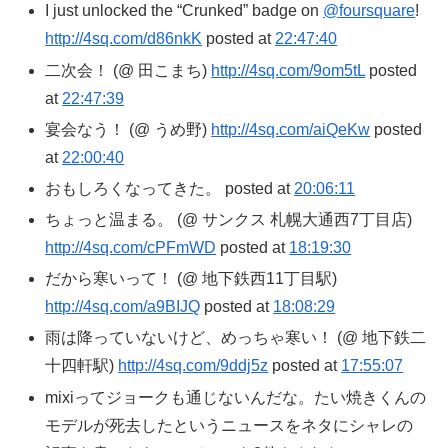
I just unlocked the “Crunked” badge on
@foursquare
!
http://4sq.com/d86nkK
posted at
22:47:40
二次会！ (@ 田こまち)
http://4sq.com/9om5tL
posted
at
22:47:39
宴会なう！ (@ うめ野)
http://4sq.com/aiQeKw
posted
at
22:00:40
おもしろくなってきた。 posted at
20:06:11
ちょっと温まる。 (@ サンクス 札幌大通西7丁目店)
http://4sq.com/cPFmWD
posted at
18:19:30
だから寒いって！ (@ 地下鉄西11丁目駅)
http://4sq.com/a9BIJQ
posted at
18:08:29
雨は降っていないけど、めっちゃ寒い！ (@ 地下鉄二
十四軒駅)
http://4sq.com/9ddj5z
posted at
17:55:07
mixiってジョークも通じないんだな。たい焼きくんの
モデルが死去したというニュースをネタにシャレの