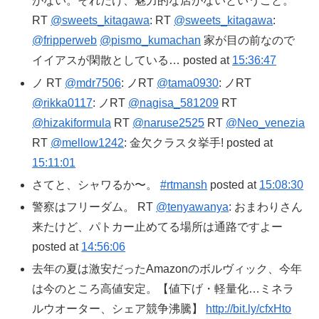
がない。それだけ、魅力的な店がないということ。
RT
@sweets_kitagawa
: RT
@sweets_kitagawa
:
@fripperweb
@pismo_kumachan
家が目の前なので
イイアスが閑散としている… posted at
15:36:47
ノ RT
@mdr7506
: ノRT
@tama0930
: ノRT
@rikka0117
: ノRT
@nagisa_581209
RT
@hizakiformula
RT
@naruse2525
RT
@Neo_venezia
RT
@mellow1242
: 金欠クラスタ挙手! posted at
15:11:01
さてと、シャワるか〜。
#rtmansh
posted at
15:08:30
警察はフリーダム。 RT
@tenyawanya
: おまわりさん
来たけど、パトカー止めてる場所は通路ですよー
posted at
14:56:06
去年の夏は激安だったAmazonのボルヴィック、今年
は今のところ高値安定。【値下げ・軽量化…ミネラ
ルウオーター、シェア競争沸騰】
http://bit.ly/cfxHto