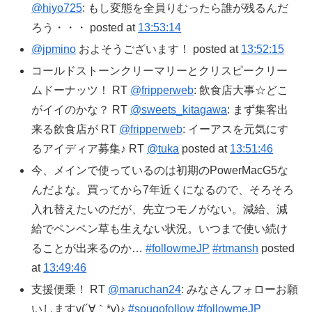
@hiyo725
: もし変態を全員りむったら誰が残るんだ
ろう・・・ posted at
13:53:14
@jpmino
およそうございます！ posted at
13:52:15
コールドストーンクリーマリーとクリスピークリー
ムドーナッツ！ RT
@fripperweb
: 飲食店大事☆どこ
がイイのかな？ RT
@sweets_kitagawa
: まず集客出
来る飲食店が RT
@fripperweb
: イーアスを元気にす
るアイディア募集♪ RT
@tuka
posted at
13:51:46
今、メインで使っているのは初期のPowerMacG5な
んだよな。買ってから7年近くになるので、そろそろ
入れ替えたいのだが、先立つモノがない。減給、減
給でペンペン草も生えない状況。いつまで使い続け
ることが出来るのか…
#followmeJP
#rtmansh
posted
at
13:49:46
支援便乗！ RT
@maruchan24
: みなさんフォローお願
いしますv(´∀｀*v)♪
#sougofollow
#followmeJP