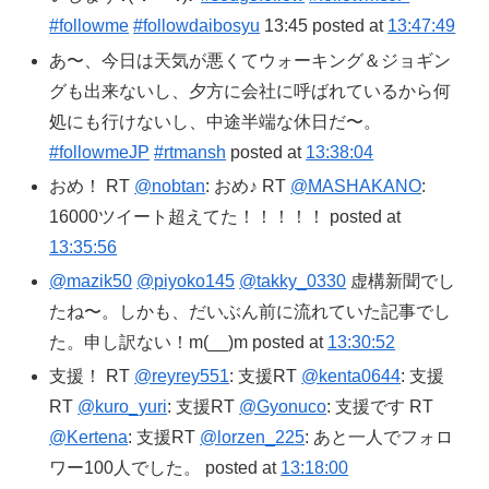
#followme
#followdaibosyu
13:45 posted at
13:47:49
あ〜、今日は天気が悪くてウォーキング＆ジョギン
グも出来ないし、夕方に会社に呼ばれているから何
処にも行けないし、中途半端な休日だ〜。
#followmeJP
#rtmansh
posted at
13:38:04
おめ！ RT
@nobtan
: おめ♪ RT
@MASHAKANO
:
16000ツイート超えてた！！！！！ posted at
13:35:56
@mazik50
@piyoko145
@takky_0330
虚構新聞でし
たね〜。しかも、だいぶん前に流れていた記事でし
た。申し訳ない！m(__)m posted at
13:30:52
支援！ RT
@reyrey551
: 支援RT
@kenta0644
: 支援
RT
@kuro_yuri
: 支援RT
@Gyonuco
: 支援です RT
@Kertena
: 支援RT
@lorzen_225
: あと一人でフォロ
ワー100人でした。 posted at
13:18:00