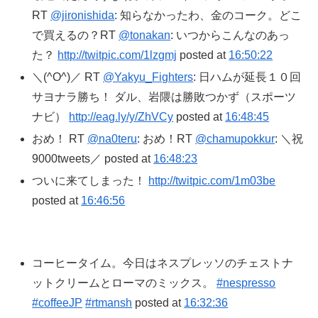
RT
@jironishida
: 知らなかったわ、金のコーク。どこ
で買えるの？RT
@tonakan
: いつからこんなのあっ
た？
http://twitpic.com/1lzgmj
posted at
16:50:22
＼(^O^)／ RT
@Yakyu_Fighters
: 日ハムが延長１０回
サヨナラ勝ち！ ダル、岩隈は勝敗つかず（スポーツ
ナビ）
http://eag.ly/y/ZhVCy
posted at
16:48:45
おめ！ RT
@na0teru
: おめ！RT
@chamupokkur
: ＼祝
9000tweets／ posted at
16:48:23
ついに来てしまった！
http://twitpic.com/1m03be
posted at
16:46:56
コーヒータイム。今日はネスプレッソのチェストナ
ットクリームとローマのミックス。
#nespresso
#coffeeJP
#rtmansh
posted at
16:32:36