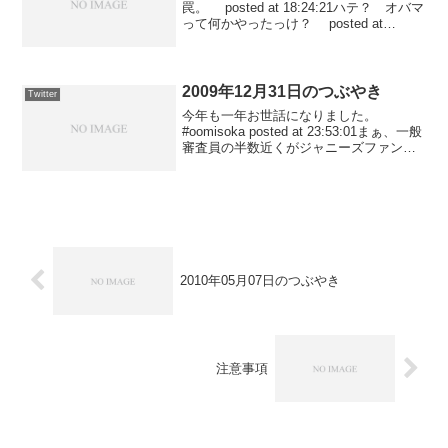
罠。 posted at 18:24:21ハテ？ オバマ
って何かやったっけ？ posted at
18:17:17最低だね。 こんな銀行を利用
してはいけないよ。 posted at
18:16:3...
2009年12月31日のつぶやき
Twitter
今年も一年お世話になりました。
#oomisoka posted at 23:53:01まぁ、一般
審査員の半数近くがジャニーズファンだ
と言われてるからな。白組優勝はやる前
から決まっているって。 #kouhaku #nhk
posted at...
2010年05月07日のつぶやき
注意事項