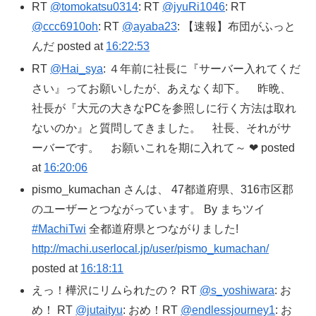
RT
@tomokatsu0314
: RT
@jyuRi1046
: RT
@ccc6910oh
: RT
@ayaba23
: 【速報】布団がふっと
んだ posted at
16:22:53
RT
@Hai_sya
: ４年前に社長に『サーバー入れてくだ
さい』ってお願いしたが、あえなく却下。 昨晩、
社長が『大元の大きなPCを参照しに行く方法は取れ
ないのか』と質問してきました。 社長、それがサ
ーバーです。 お願いこれを期に入れて～ ❤ posted
at
16:20:06
pismo_kumachan さんは、 47都道府県、316市区郡
のユーザーとつながっています。 By まちツイ
#MachiTwi
全都道府県とつながりました!
http://machi.userlocal.jp/user/pismo_kumachan/
posted at
16:18:11
えっ！樺沢にリムられたの？ RT
@s_yoshiwara
: お
め！ RT
@jutaityu
: おめ！RT
@endlessjourney1
: お