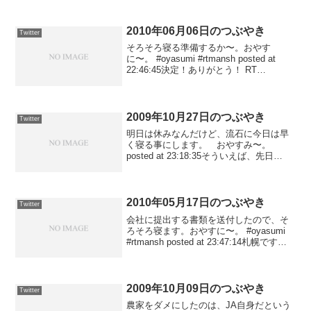
@zetton67: ジーク・ジオン！ p...
2010年06月06日のつぶやき
Twitter
そろそろ寝る準備するか〜。おやす
に〜。 #oyasumi #rtmansh posted at
22:46:45決定！ありがとう！ RT
@sweets_kitagawa: オッケー、幹事やり
ましょう(^^) posted at 22:45...
2009年10月27日のつぶやき
Twitter
明日は休みなんだけど、流石に今日は早
く寝る事にします。 おやすみ〜。
posted at 23:18:35そういえば、先日
Amazonに注文したものが届いたんだけ
ど、今までの佐川遅便でなくてJPエクス
プレス（ペリカン便）になっていたな。
佐川...
2010年05月17日のつぶやき
Twitter
会社に提出する書類を送付したので、そ
ろそろ寝ます。おやすに〜。 #oyasumi
#rtmansh posted at 23:47:14札幌です
が、昨晩は綺麗に見えましたよ〜。 RT
@ishimotoy: 札幌、昨晩同様曇っててダ
メ… R...
2009年10月09日のつぶやき
Twitter
農家をダメにしたのは、JA自身だという