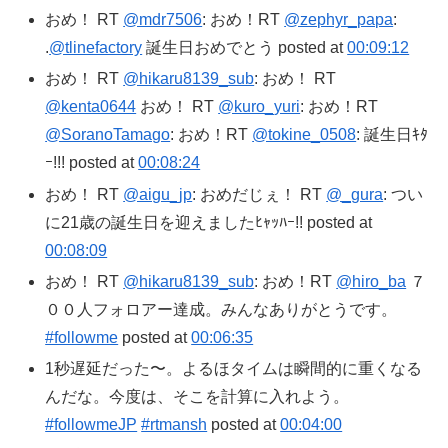
おめ！ RT
@mdr7506
: おめ！RT
@zephyr_papa
:
.
@tlinefactory
誕生日おめでとう posted at
00:09:12
おめ！ RT
@hikaru8139_sub
: おめ！ RT
@kenta0644
おめ！ RT
@kuro_yuri
: おめ！RT
@SoranoTamago
: おめ！RT
@tokine_0508
: 誕生日ｷﾀ
ｰ!!! posted at
00:08:24
おめ！ RT
@aigu_jp
: おめだじぇ！ RT
@_gura
: つい
に21歳の誕生日を迎えましたﾋｬｯﾊｰ!! posted at
00:08:09
おめ！ RT
@hikaru8139_sub
: おめ！RT
@hiro_ba
７
００人フォロアー達成。みんなありがとうです。
#followme
posted at
00:06:35
1秒遅延だった〜。よるほタイムは瞬間的に重くなる
んだな。今度は、そこを計算に入れよう。
#followmeJP
#rtmansh
posted at
00:04:00