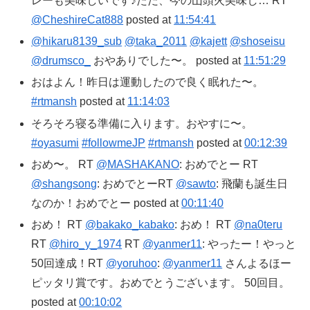
レーも美味しいです♪ただ、今の山頭火美味し… RT
@CheshireCat888
posted at
11:54:41
@hikaru8139_sub
@taka_2011
@kajett
@shoseisu
@drumsco_
おやありでした〜。 posted at
11:51:29
おはよん！昨日は運動したので良く眠れた〜。
#rtmansh
posted at
11:14:03
そろそろ寝る準備に入ります。おやすに〜。
#oyasumi
#followmeJP
#rtmansh
posted at
00:12:39
おめ〜。 RT
@MASHAKANO
: おめでとー RT
@shangsong
: おめでとーRT
@sawto
: 飛蘭も誕生日
なのか！おめでとー posted at
00:11:40
おめ！ RT
@bakako_kabako
: おめ！ RT
@na0teru
RT
@hiro_y_1974
RT
@yanmer11
: やったー！やっと
50回達成！RT
@yoruhoo
:
@yanmer11
さんよるほー
ピッタリ賞です。おめでとうございます。 50回目。
posted at
00:10:02