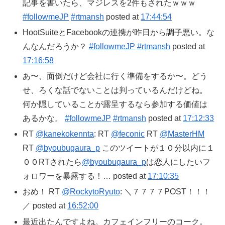
記事を書いたら、マジレスを2件もされたｗｗｗ
#followmeJP
#rtmansh
posted at
17:44:54
HootSuiteとFacebookの連携が昨日から調子悪い。な
んなんだろうか？
#followmeJP
#rtmansh
posted at
17:16:58
あ〜、面倒だけど会社に行く準備をするか〜。どう
せ、ろくな話でないことは判っているんだけどね。
何か隠していることが露呈するなら参加する価値は
あるかな。
#followmeJP
#rtmansh
posted at
17:12:33
RT
@kanekokennta
: RT
@feconic
RT
@MasterHM
RT
@byoubugaura_p
このツイートが１０分以内に１
００RTされたら
@byoubugaura_p
は恋人にしたいフ
ォロワーを暴露する！… posted at
17:10:35
おめ！ RT
@RockytoRyuto
: ＼７７７７POST！！！
／ posted at
16:52:00
最近出たんですよね。カフェインフリーのコーク。