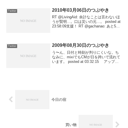
2010年03月06日のつぶやき
Twitter
RT @LivingAid: 余計なことは言わないほ
うが賢明…。口は災いの元…。 posted at
23:58:09支援！ RT @gachanao: あと53
人で1600人フォロワー様になります。目
標とする政令指定都市と同じ700000...
2009年08月30日のつぶやき
Twitter
う〜ん、日付と時刻が判りにくいな。ち
なみに、mixiでもCMが日を跨いで流れて
います。 posted at 03:32:15 アップし
た。 posted at 03:10:50動画撮影中。
posted at 02:38:47投票日当日の...
今日の宿
買い物