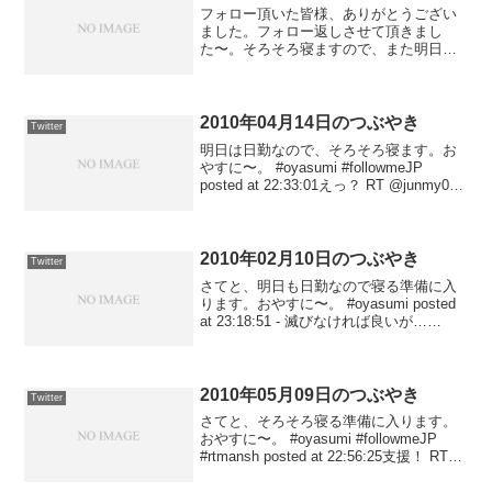
フォロー頂いた皆様、ありがとうござい
ました。フォロー返しさせて頂きまし
た〜。そろそろ寝ますので、また明日よ
ろしくお願いします！おやすに〜。
#oyasumi #followmeJP posted at
22:29:03永久磁石ですから、基本...
2010年04月14日のつぶやき
Twitter
明日は日勤なので、そろそろ寝ます。お
やすに〜。 #oyasumi #followmeJP
posted at 22:33:01えっ？ RT @junmy0:
室工大のことかな～ posted at
22:15:18RT @App_UaU: ...
2010年02月10日のつぶやき
Twitter
さてと、明日も日勤なので寝る準備に入
ります。おやすに〜。 #oyasumi posted
at 23:18:51 - 滅びなければ良いが…
posted at 23:17:19@akosmile 力になれて
光栄です。 posted at 2...
2010年05月09日のつぶやき
Twitter
さてと、そろそろ寝る準備に入ります。
おやすに〜。 #oyasumi #followmeJP
#rtmansh posted at 22:56:25支援！ RT
@paretto1018: 支援！ RT @tom_0129 こ
んな時間ですが、...