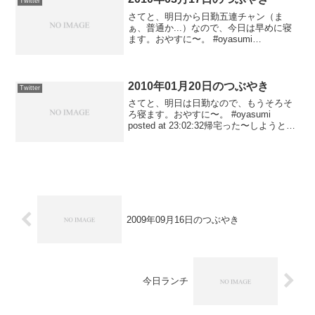
Twitter
さてと、明日から日勤五連チャン（ま
ぁ、普通か...）なので、今日は早めに寝
ます。おやすに〜。 #oyasumi
#followmeJP #twiSapporo posted at
22:56:24断然塩！ RT @osaito: 塩！RT ...
2010年01月20日のつぶやき
Twitter
さてと、明日は日勤なので、もうそろそ
ろ寝ます。おやすに〜。 #oyasumi
posted at 23:02:32帰宅った〜しようと思
ったら、アップアップになっているし...
posted at 21:52:04ようやく復活か...
pos...
2009年09月16日のつぶやき
今日ランチ