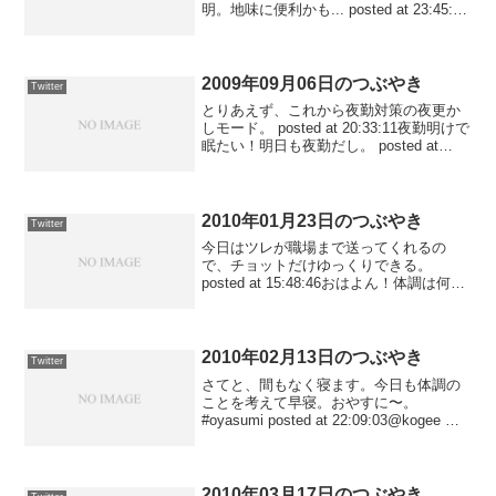
明。地味に便利かも... posted at 23:45:19
あ〜、ホテルが悪いワケじゃなくて、場
所がねぇ...茅場町なのでちょっと寂しい
場所だなぁ〜と。東証は近いん...
2009年09月06日のつぶやき
Twitter
とりあえず、これから夜勤対策の夜更か
しモード。 posted at 20:33:11夜勤明けで
眠たい！明日も夜勤だし。 posted at
12:18:31
2010年01月23日のつぶやき
Twitter
今日はツレが職場まで送ってくれるの
で、チョットだけゆっくりできる。
posted at 15:48:46おはよん！体調は何と
か夜勤は乗り越えられそうな程度まで回
復。 posted at 14:01:05さてと、もうそろ
そろ寝ます。おやすに〜...
2010年02月13日のつぶやき
Twitter
さてと、間もなく寝ます。今日も体調の
ことを考えて早寝。おやすに〜。
#oyasumi posted at 22:09:03@kogee そ
そ、札幌から東京に向かう時にK列の席に
座ると見えるんですよ〜。 posted at
21:55:57ア...
2010年03月17日のつぶやき