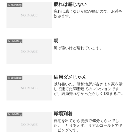
疲れは感じない
MobileBlog
疲れは感じないが喉が痛いので、お茶を
飲みます。
朝
MobileBlog
風は強いけど晴れています。
結局ダメじゃん
MobileBlog
以前書いた、明和地所が古きよき家を潰
して建てた30階建てのマンションです
が、結局売れなかったらしく1棟まるごと
売却されて賃貸マンションになりました
とさ。ダメじゃん…
職場到着
MobileBlog
自宅を出てから徒歩で40分くらいでし
た。 とりあえず、リアルゴールドでド
ーピングです。