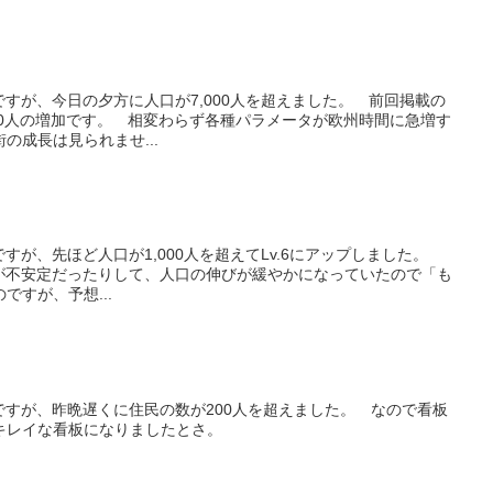
ityですが、今日の夕方に人口が7,000人を超えました。 前回掲載の
で200人の増加です。 相変わらず各種パラメータが欧州時間に急増す
の成長は見られませ...
tyですが、先ほど人口が1,000人を超えてLv.6にアップしました。
ーバーが不安定だったりして、人口の伸びが緩やかになっていたので「も
ですが、予想...
ityですが、昨晩遅くに住民の数が200人を超えました。 なので看板
キレイな看板になりましたとさ。