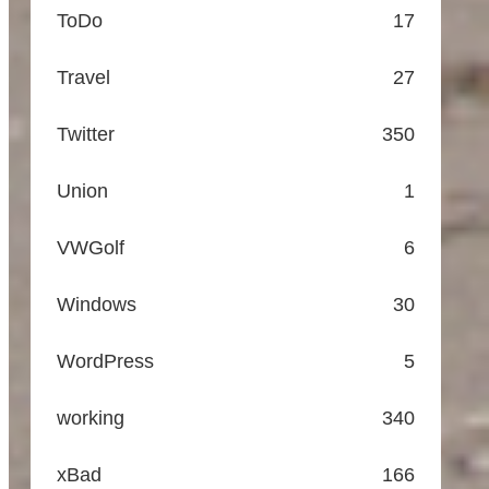
ToDo
17
Travel
27
Twitter
350
Union
1
VWGolf
6
Windows
30
WordPress
5
working
340
xBad
166