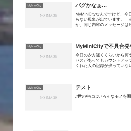
バグかなぁ…
MyMiniCity
MyMiniCityなんですけ
らない現象が出ています。 巷
か、同じ内容のメッセージは残
MyMiniCityで不具合
MyMiniCity
今日の夕方遅くくらいから何
セスがあってもカウントアッ
くれた人の記録が残っていない
テスト
MyMiniCity
//世の中にはいろんなモノを開