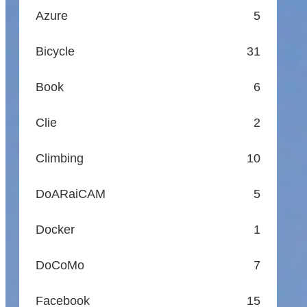
Azure
5
Bicycle
31
Book
6
Clie
2
Climbing
10
DoARaiCAM
5
Docker
1
DoCoMo
7
Facebook
15