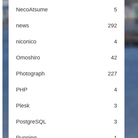
NecoAtsume
5
news
292
niconico
4
Omoshiro
42
Photograph
227
PHP
4
Plesk
3
PostgreSQL
3
Running
1