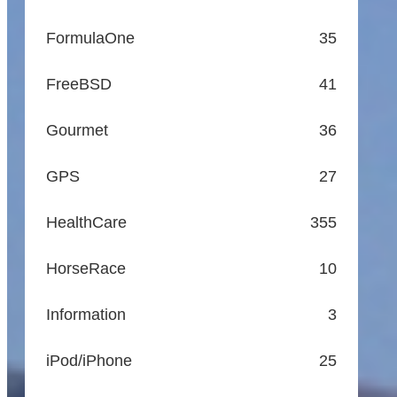
FormulaOne
35
FreeBSD
41
Gourmet
36
GPS
27
HealthCare
355
HorseRace
10
Information
3
iPod/iPhone
25