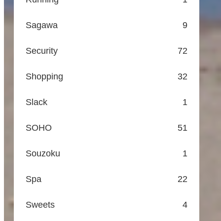
Sagawa
9
Security
72
Shopping
32
Slack
1
SOHO
51
Souzoku
1
Spa
22
Sweets
4