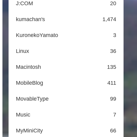
J:COM
20
kumachan's
1,474
KuronekoYamato
3
Linux
36
Macintosh
135
MobileBlog
411
MovableType
99
Music
7
MyMiniCity
66