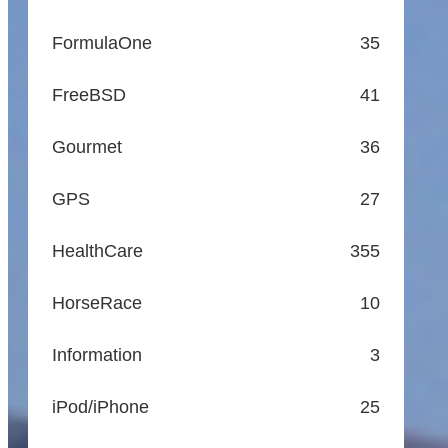
FormulaOne
35
FreeBSD
41
Gourmet
36
GPS
27
HealthCare
355
HorseRace
10
Information
3
iPod/iPhone
25