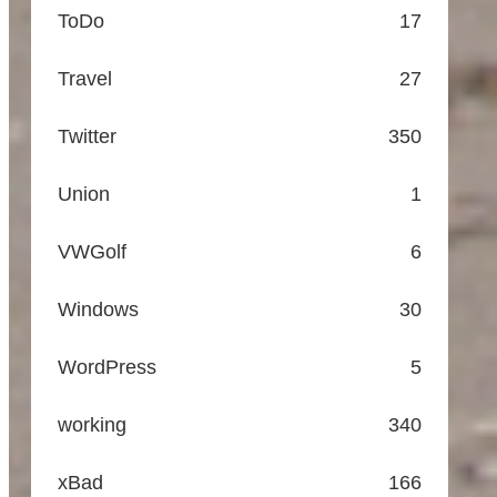
ToDo
17
Travel
27
Twitter
350
Union
1
VWGolf
6
Windows
30
WordPress
5
working
340
xBad
166