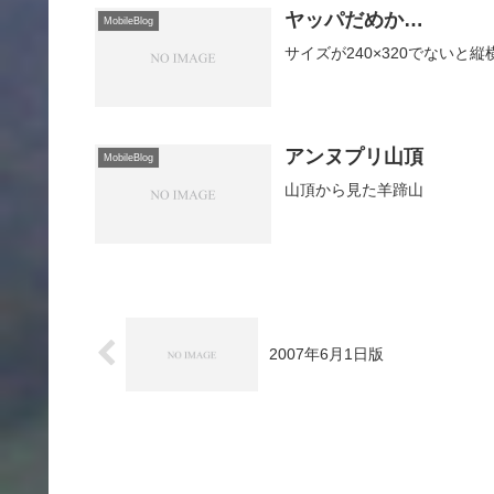
ヤッパだめか…
MobileBlog
サイズが240×320でないと
アンヌプリ山頂
MobileBlog
山頂から見た羊蹄山
2007年6月1日版