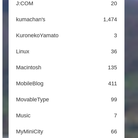
J:COM
20
kumachan's
1,474
KuronekoYamato
3
Linux
36
Macintosh
135
MobileBlog
411
MovableType
99
Music
7
MyMiniCity
66