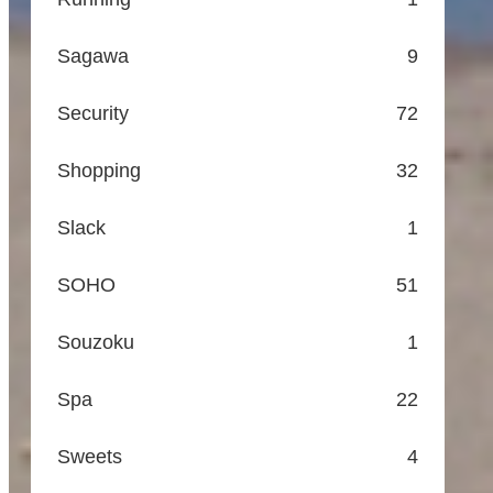
Sagawa
9
Security
72
Shopping
32
Slack
1
SOHO
51
Souzoku
1
Spa
22
Sweets
4