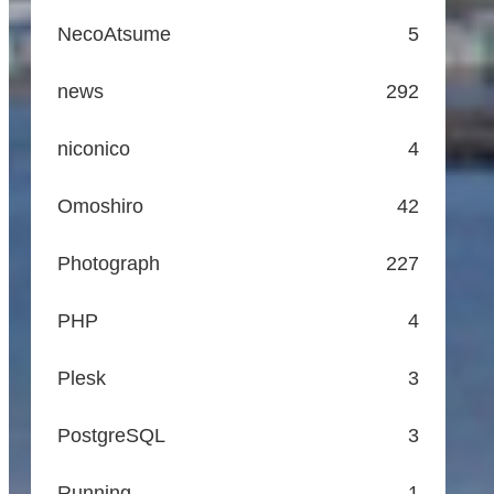
NecoAtsume
5
news
292
niconico
4
Omoshiro
42
Photograph
227
PHP
4
Plesk
3
PostgreSQL
3
Running
1