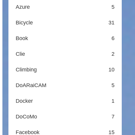
Azure
5
Bicycle
31
Book
6
Clie
2
Climbing
10
DoARaiCAM
5
Docker
1
DoCoMo
7
Facebook
15