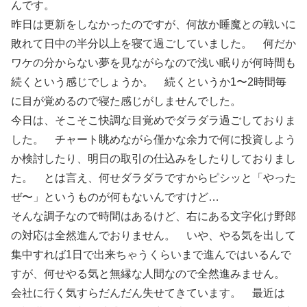
んです。
昨日は更新をしなかったのですが、何故か睡魔との戦いに
敗れて日中の半分以上を寝て過ごしていました。 何だか
ワケの分からない夢を見ながらなので浅い眠りが何時間も
続くという感じでしょうか。 続くというか1〜2時間毎
に目が覚めるので寝た感じがしませんでした。
今日は、そこそこ快調な目覚めでダラダラ過ごしておりま
した。 チャート眺めながら僅かな余力で何に投資しよう
か検討したり、明日の取引の仕込みをしたりしておりまし
た。 とは言え、何せダラダラですからピシッと「やった
ぜ〜」というものが何もないんですけど…
そんな調子なので時間はあるけど、右にある文字化け野郎
の対応は全然進んでおりません。 いや、やる気を出して
集中すれば1日で出来ちゃうくらいまで進んではいるんで
すが、何せやる気と無縁な人間なので全然進みません。
会社に行く気すらだんだん失せてきています。 最近は