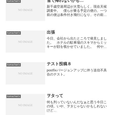
雪で帰れないかも…
kumachan's
新千歳空港周辺が大雪らしく、現在天候
調査中。 僕らが乗る予定の便の、一つ
前の便は条件付き飛行になり、その前の
便は欠航になっている。 国土交通省の
サイトにあるレーダーの状況を見ている
けど、芳しくない。 とりあえず、ラウ
ンジで休憩中。（晩飯食い...
出張
kumachan's
今日、会社から出たところで発見しまし
た。 ホテルの駐車場のスキマからミッ
キーが顔を覗かせていました。 何やら
TDSの5周年記念イベントが札幌でもある
と聞いているので、その為に出張してき
たのでしょう。って事は、このホテルに
ミッキーをはじめとす...
テスト投稿８
kumachan's
postfixバージョンアップに伴う送信不具
合のテスト。
ヲタって
kumachan's
何も判っていないんだなぁと思う今日こ
の頃。いや、ヲタじゃないかもしれない
けど...