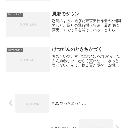
風邪でダウン…
kumachan's
怒濤のように過ぎた東京支社作業の3日間
でした。帰りの飛行機（急遽、最終便に
変更！）では目を開けていることすら辛
いくらい疲れ果てていたのですが、やは
り日頃の疲れ（精神的なものもあり）も
あって土日の休みでは回復しきれず、つ
いに風邪が発病してしま...
けつだんのときちかづく
kumachan's
何の？いや、Wiiは買わないですから...た
ぶん買わない。恐らく買わない。きっと
買わない。例え、据え置き型ゲーム機用
のDQがWiiで出ることになっても買わな
いですから。FF（はやおくりではない）
派なので...で、何の？
MBSやっちまったね