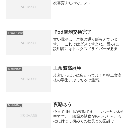
携帯変えたのでテスト
iPod電池交換完了
iPod/iPhone
古い電池は、ご覧の通り膨らんでいま
す。 これではダメですよね。因みに、
説明書にはトルクスドライバーが必要と
書かれていましたが、実際には無くても
大丈夫です。 まぁ、元通りの綺麗な配
線にはならないですが…
非常識高校生
MobileBlog
歩道いっぱいに広がって歩く札幌工業高
校の学生。ぶっちゃけ迷惑。
夜勤ちう
MobileBlog
今日で3日目の夜勤です。 ただ今は休憩
中です。 職場の勤務が終わったら、会
社に行って初めての社長との面談で
す。 その前に区役所に行って住民票を
取ってくるので、自宅に戻るのは昼近く