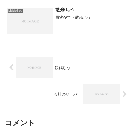
になってしまいます(涙)。微妙に眠たい...
散歩ちう
MobileBlog
買物がてら散歩ちう
観戦ちう
会社のサーバー
コメント