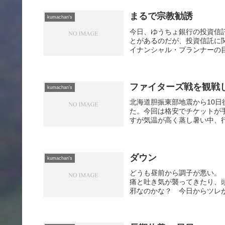
まるで宗教勧誘
kumachan's
今日、ゆうちょ銀行の投資信
とがあるのだが、投資信託に
イナンシャル・プランナーの目
ファイターズ戦を観戦
kumachan's
北海道胆振東部地震から10日
た。今回は格安でチケットが
すが気温が高く蒸し暑い中、行
ダウン
kumachan's
どうも昼前から調子が悪い。
痛と吐き気が襲ってきたり、
邪なのかな？ 今日からツレが