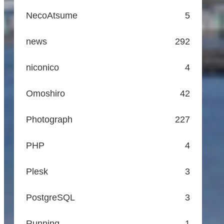
NecoAtsume
5
news
292
niconico
4
Omoshiro
42
Photograph
227
PHP
4
Plesk
3
PostgreSQL
3
Running
1