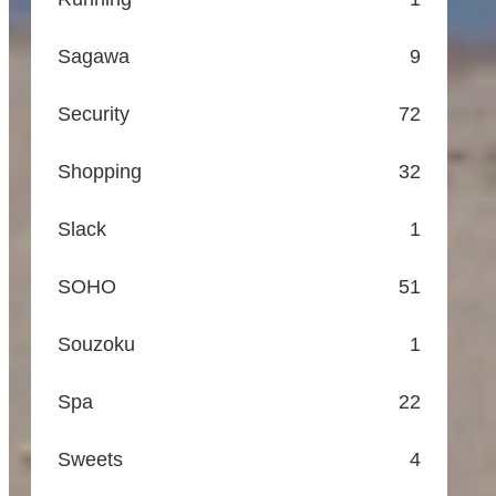
Sagawa
9
Security
72
Shopping
32
Slack
1
SOHO
51
Souzoku
1
Spa
22
Sweets
4