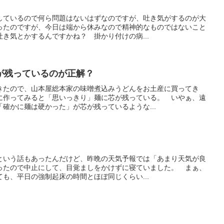
しているので何ら問題はないはずなのですが、吐き気がするのが大
ったのですが、今日は端から休みなので精神的なものではないこと
き気とかするんですかね？ 掛かり付けの病...
が残っているのが正解？
きたので、山本屋総本家の味噌煮込みうどんをお土産に買ってき
に作ってみると「思いっきり」麺に芯が残っている。 いやぁ、遠
確かに麺は硬かった」が芯が残っているような...
という話もあったんだけど、昨晩の天気予報では「あまり天気が良
ったので中止にして、目覚ましをかけずに寝ていました。 まぁ、
も、平日の強制起床の時間とほぼ同じくらい...