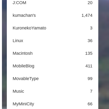
J:COM
20
kumachan's
1,474
KuronekoYamato
3
Linux
36
Macintosh
135
MobileBlog
411
MovableType
99
Music
7
MyMiniCity
66