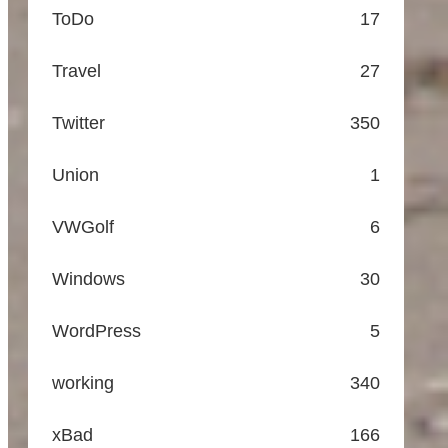
ToDo
17
Travel
27
Twitter
350
Union
1
VWGolf
6
Windows
30
WordPress
5
working
340
xBad
166