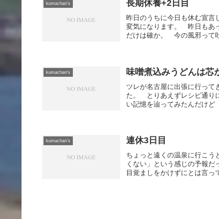
長期休養+2日目
kumachan's
昨日のうちに今日も休む宣言
変気になります。 昨日もあ
だけは確か。 今の風邪って吐
味噌煮込みうどんは芯
kumachan's
ツレが名古屋に出張に行って
た。 とりあえずレシピ通り
い記憶を辿ってみたんだけど「
連休3日目
kumachan's
ちょっと遠くの温泉に行こう
くない」という感じの予報だ
目覚ましをかけずにとは言って