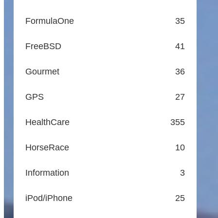
FormulaOne
35
FreeBSD
41
Gourmet
36
GPS
27
HealthCare
355
HorseRace
10
Information
3
iPod/iPhone
25