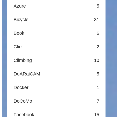
Azure
5
Bicycle
31
Book
6
Clie
2
Climbing
10
DoARaiCAM
5
Docker
1
DoCoMo
7
Facebook
15