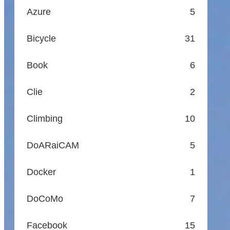
Azure
5
Bicycle
31
Book
6
Clie
2
Climbing
10
DoARaiCAM
5
Docker
1
DoCoMo
7
Facebook
15