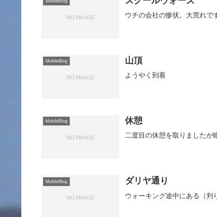
スクールウォーズ
MobileBlog
ウチの会社の惨状。大荒れで
山頂
MobileBlog
ようやく到着
休憩
MobileBlog
二度目の休憩を取りましたが
ダリヤ通り
MobileBlog
ウォーキング途中にある（判