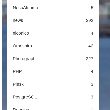
NecoAtsume
5
news
292
niconico
4
Omoshiro
42
Photograph
227
PHP
4
Plesk
3
PostgreSQL
3
Running
1