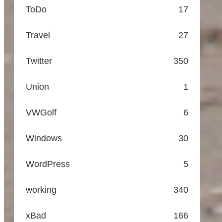
ToDo
17
Travel
27
Twitter
350
Union
1
VWGolf
6
Windows
30
WordPress
5
working
340
xBad
166