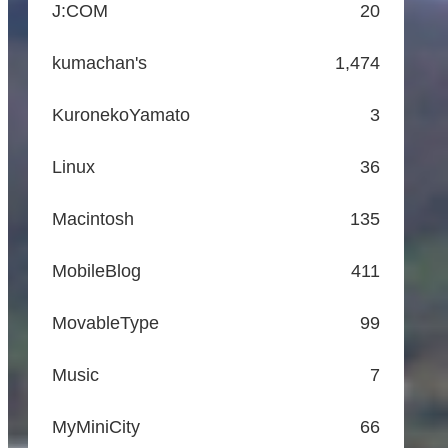
J:COM
20
kumachan's
1,474
KuronekoYamato
3
Linux
36
Macintosh
135
MobileBlog
411
MovableType
99
Music
7
MyMiniCity
66