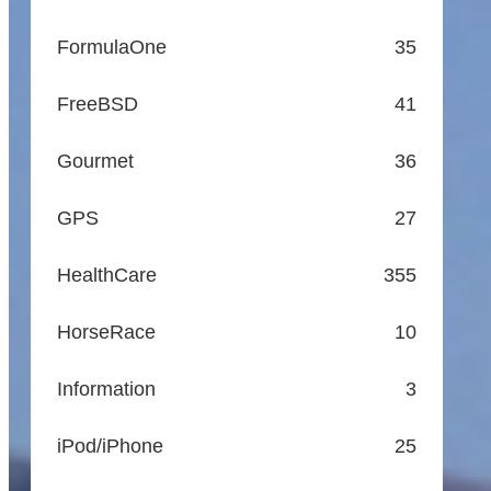
FormulaOne
35
FreeBSD
41
Gourmet
36
GPS
27
HealthCare
355
HorseRace
10
Information
3
iPod/iPhone
25