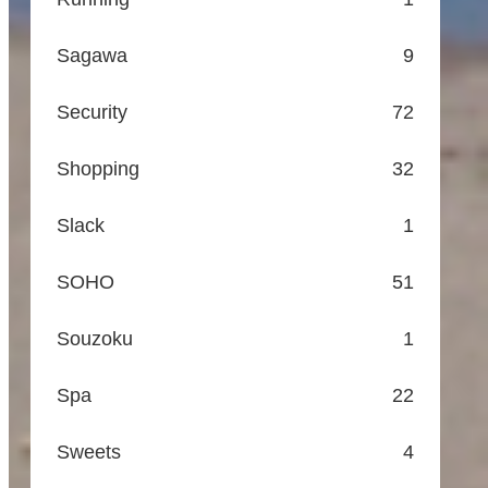
Sagawa
9
Security
72
Shopping
32
Slack
1
SOHO
51
Souzoku
1
Spa
22
Sweets
4