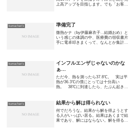
上高アップを目指します。でも「お客様
ファースト」の考え方を変えるつもりは
ありません。 IoTの世界に足を踏み入れ
る2年連続出来なかったので今年はやりた
いです。ま...
準備完了
kumachan's
微熱かナ（by伊藤麻衣子...結婚おめ）と
いう感じの体調の中、医療費の領収書片
手に電卓叩きまくって、なんとか集計完
了。 その後、国税庁のサイトで必要書
類の作成をサクサクッと行って明日
（3/12）の提出準備は完了。 天気が悪
そうという話もある...
インフルエンザじゃないのかな
kumachan's
ぁ…
ただ今、熱を測ったら37.8℃。 実は平
熱が36.3℃の僕にとっては十分高い
熱。 38℃に到達したら、たぶん起きれ
ません。 どうなる事やら...
結果から解は得られない
kumachan's
何でだろうな。結果から解を得ようとす
る人がいっぱい居る。結果はあくまで結
果であり、解にはならない。解を得る上
で重要なのは課程なのだが...択一世代の
弊害か？それが判らないヤツはシステム
屋にはなれない。何故なら永遠に解は得