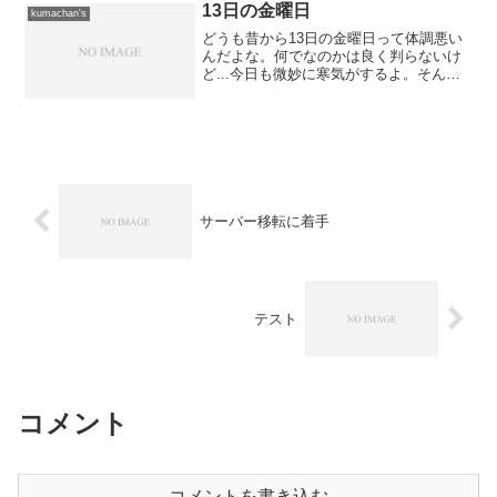
られないからだ。
13日の金曜日
kumachan's
どうも昔から13日の金曜日って体調悪い
んだよな。何でなのかは良く判らないけ
ど...今日も微妙に寒気がするよ。そんな
中でも夕方から仕事だし...明日からの夜
勤対策で徹夜する日だし...う〜ん、ビミ
ョウ。
サーバー移転に着手
テスト
コメント
コメントを書き込む