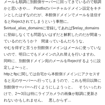
メールも順調に別館側サーバーに回ってきているので順調
かと思いきや… Postfixのバーチャルドメイン設定をキチ
ンとしたはずなのだが、本館側ドメインでメールを送信す
るとRejectされてしまうという事態に。
$virtual_alias_domainsに登録してあれば$relay_domains
に登録しなくても問題ないはずだと解釈したのだが間違っ
ているのだろうか？ 間違っているんだろうな。
やむを得ずと言うか別館側ドメインはメールに使っていな
いので、明日にでもドメインの入れ替えを行いますわ。
同時に、別館側ドメイン宛のメールをRejectするように設
定しよ〜っと。
httpとftpに関しては自宅から本館側ドメインにアクセスす
ると元のサーバーへ行ってしまうので、これも明日以降に
別館側サーバーへ行くようにしようっと。 そういったわ
けで、2〜3日は特にライブカメラの画像が順調に更新さ
れないかもしれません。 悪しからず…