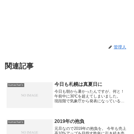
管理人
関連記事
今日も札幌は真夏日に
kumachan's
今日も朝から暑かったんですが、何と！
午前中に30℃を超えてしまいました。
現段階で気象庁から発表になっているデ
ータを見ると、10時50分に30.8℃を記録
しています。 これは昨日の日最高気温
である30.7℃を超えていますので、今日
は昨日以上...
2019年の抱負
kumachan's
元旦なので2019年の抱負を。 今年も売上
高10%アップを目指す昨年に引き続き売