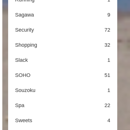
Sagawa
9
Security
72
Shopping
32
Slack
1
SOHO
51
Souzoku
1
Spa
22
Sweets
4