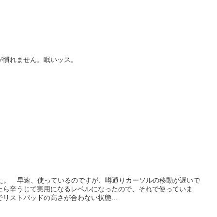
が慣れません。眠いッス。
きました。 早速、使っているのですが、噂通りカーソルの移動が遅いで
たら辛うじて実用になるレベルになったので、それで使っていま
リストパッドの高さが合わない状態...