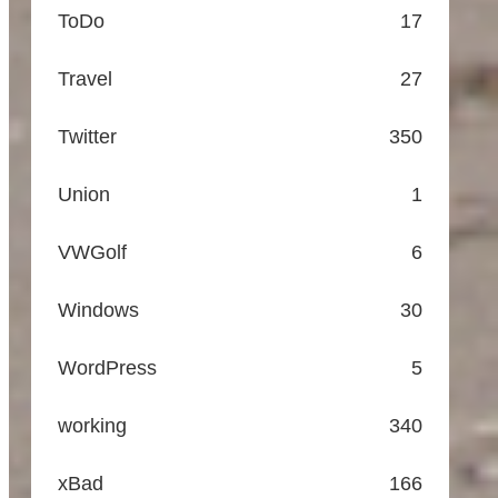
ToDo
17
Travel
27
Twitter
350
Union
1
VWGolf
6
Windows
30
WordPress
5
working
340
xBad
166