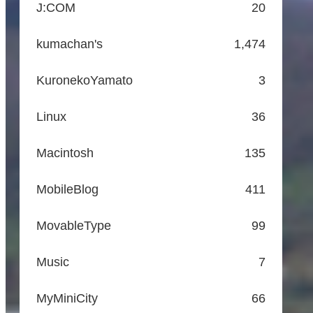
J:COM
20
kumachan's
1,474
KuronekoYamato
3
Linux
36
Macintosh
135
MobileBlog
411
MovableType
99
Music
7
MyMiniCity
66