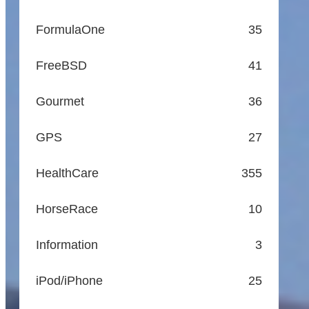
FormulaOne
35
FreeBSD
41
Gourmet
36
GPS
27
HealthCare
355
HorseRace
10
Information
3
iPod/iPhone
25