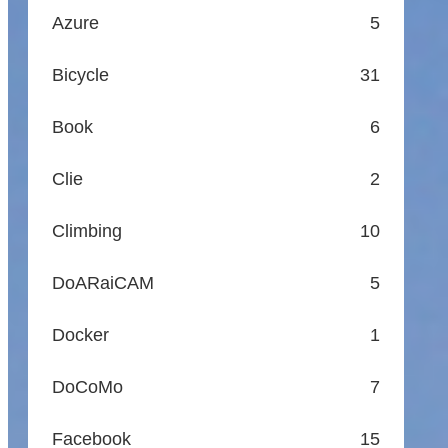
Azure
5
Bicycle
31
Book
6
Clie
2
Climbing
10
DoARaiCAM
5
Docker
1
DoCoMo
7
Facebook
15