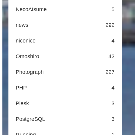
NecoAtsume
5
news
292
niconico
4
Omoshiro
42
Photograph
227
PHP
4
Plesk
3
PostgreSQL
3
Running
1