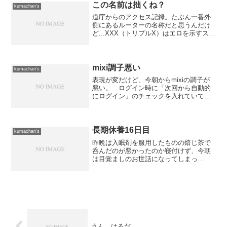
き渡りました。 目が覚め...
この名前は拙くね？
kumachan's
道庁からのアクセス記録。たぶん一番外
側にあるルーターの名称だと思うんだけ
ど...XXX（トリプルX）はエロを示すスラ
ングだよな。
mixi調子悪い
kumachan's
表現が変だけど、今朝からmixiの調子が
悪い。 ログイン時に「次回から自動的
にログイン」のチェックを入れていて
も、ブラウザを一旦落として立ち上げ直
すと自動的にログインせずに「ログイン
画面」が出てきてしまう。 昨晩までは
何ともなかったのでmi...
長期休養16日目
kumachan's
昨晩は入眠剤を服用したものの焙じ茶で
呑んだのが悪かったのか寝付けず、今朝
は目覚ましのお世話になってしまっ
た。 とは言っても、体調的にはボチボ
チだし、眠気も昨日みたいな強烈なもの
はないのでまぁまぁ良い方だと思う。
だいたい、昨晩は夜になってか...
うん、はるだ