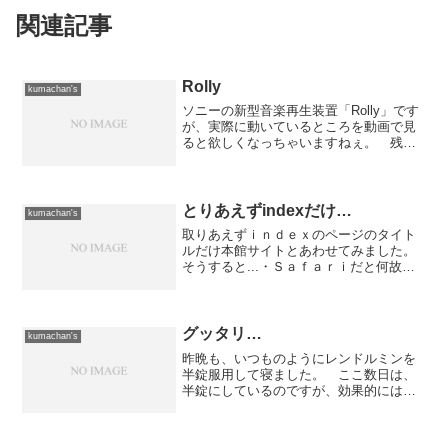
関連記事
Rolly
kumachan's
ソニーの新型音楽再生装置「Rolly」です
が、実際に動いているところを動画で見
ると欲しくなっちゃいますねぇ。 残念
ながら音楽データの転送はWindowsマシ
ンからに限られるみたいですけど、
Macintoshに対応していたら間違いなく買
ってま...
とりあえずindexだけ…
kumachan's
取りあえずｉｎｄｅｘのページのタイト
ルだけ本館サイトとあわせてみました。
そうすると...・Ｓａｆａｒｉだと何故か
日本語の部分にイタリックがかからな
い。・タイトル下の部分のずれがSafariだ
と良さげに見えるくらいになったがIEだ
と大きくずれ...
グッタリ…
kumachan's
昨晩も、いつものようにレンドルミンを
半錠服用して寝ました。 ここ数日は、
半錠にしているのですが、効果的には朝
にも残らず丁度良い感じです。 で、昨
晩は薬が効き始めてウトウトしたところ
で、けたたましいサイレンの音が多数響