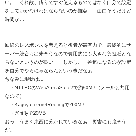
い。 それ故、借りてすぐ使えるものではなく自分で設定
をしていかなければならないのが難点。 面白そうだけど
時間が…
回線のレスポンスを考えると後者が最有力で、最終的にサ
ーバー統合も出来そうなので費用的にも大きな負担増とな
らないというのが良い。 しかし、一番気になるのが設定
を自分でやらにゃならんという事だなぁ…
ちなみに現状は…
・NTTPCのWebArenaSuite2で約80MB（メールと共用
なので）
・KagoyaInternetRoutingで200MB
・@niftyで20MB
おっ！うまく東西に分かれているなぁ。災害にも強そう
だ。