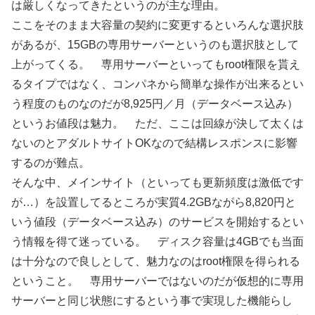
は厳しくなってきたというのが主な理由。
ここをそのまま大容量の契約に変更するといろんな選択肢
があるが、15GBの専用サーバーというのも選択肢として
上がってくる。 専用サーバーといってもroot権限を貰え
るタイプではなく、コンパネから簡単な操作が出来るとい
う程度のものなのだが8,925円／月（データベース込み）
というお値段は魅力。 ただ、ここは回線が決して太くは
ないのとアダルトサイトOKなので結構レスポンスに影響
するのが難点。
そんな中、メインサイト（といっても更新頻度は激低です
が…）を設置してるところが実質4.2GBながら8,820円と
いう値段（データベース込み）のサービスを開始するとい
う情報を得て迷っている。 ディスク容量は4GBでも当面
は十分なので良しとして、魅力なのはroot権限を得られる
ということ。 専用サーバーではないのだが仮想的に専用
サーバーと同じ状態にするという事で実現した機能らし