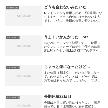
どうも合わないみたいだ
HealthCare
レンドルミンを服用し始めて約2週間にな
りますが、どうも自分には合わないよう
です。 特に、先日の火事の時といい、
昨夜の地震の時といい、ちょうど寝入り
端に何かあると、その影響で寝付くのが
遅くなったり、翌日に影響が出たりして
しまいます。 しかも、...
うまくいかんかった…orz
kumachan's
ちなみにクレジット決済です。 使用し
たクレジットカードは街中で使うのは非
常に恥ずかしいHELLO KITTYのデザイン
のみずほ銀行のカードですわ。 これで
来年以降も条件変わらなければコンビニ
ATMの使用料が無料になるので安いもん
です。
ちょっと楽になったけど…
kumachan's
まだ体温は38.6℃。 だいぶん楽になっ
てこの体温ということは、ピークでは
39℃位はあったのでしょうか。 マジで
起き上がれませんでしたから...明日の朝
どうなっているか...
長期休養22日目
kumachan's
今日は本屋に買い物に行ったよ。 毎度
買っている「北海道いい旅研究室９」