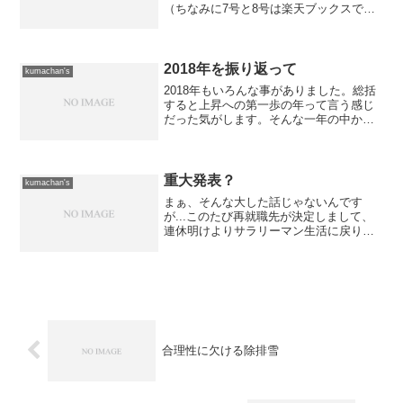
（ちなみに7号と8号は楽天ブックスで入
手できるみたいです）が出たという噂を
聞いたので、さっそく買いに行ったの
さ。 舘浦あざらし編集長が少々やられ
気味のようで年内は出ないの...
2018年を振り返って
kumachan's
2018年もいろんな事がありました。総括
すると上昇への第一歩の年って言う感じ
だった気がします。そんな一年の中から
幾つか取り上げてみたいと思います。 ラ
イブ三昧だった相変わらずのチャラン・
ポ・ランタンと土岐麻子さん。あと、加
藤伎乃さん、りせさ...
重大発表？
kumachan's
まぁ、そんな大した話じゃないんです
が...このたび再就職先が決定しまして、
連休明けよりサラリーマン生活に戻りま
す。 異業種転職で苦労しましたが、社
内SE経験を買ってくれる会社がありまし
て、ネットワークエンジニアとして就業
する事になりました。...
合理性に欠ける除排雪