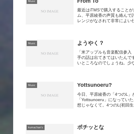
From To
Music
最近はiTMSで購入すること
ム、平原綾香の声質も絡んで
レンジがなされて非常によい仕上
ようやく？
Music
「米アップルも音楽配信参入 
手の話は出てきてはいたんで
いところなのでしょうね。少な
Yottsunoeru?
Music
今日、平原綾香の「4つのL」が
「Yottsunoeru」になっ
想じゃなくて。4つのL(初回生産
ポチッとな
kumachan's