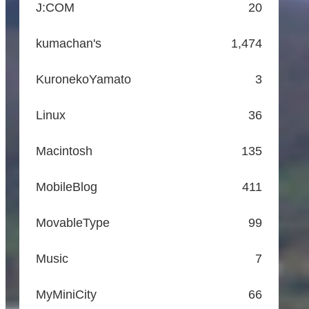
J:COM
20
kumachan's
1,474
KuronekoYamato
3
Linux
36
Macintosh
135
MobileBlog
411
MovableType
99
Music
7
MyMiniCity
66