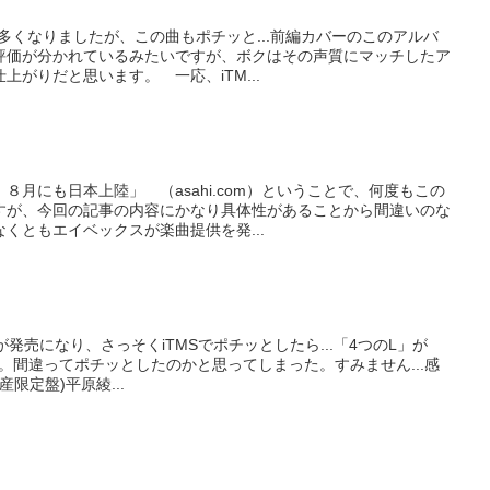
が多くなりましたが、この曲もポチッと...前編カバーのこのアルバ
評価が分かれているみたいですが、ボクはその声質にマッチしたア
がりだと思います。 一応、iTM...
８月にも日本上陸」 （asahi.com）ということで、何度もこの
すが、今回の記事の内容にかなり具体性があることから間違いのな
くともエイベックスが楽曲提供を発...
発売になり、さっそくiTMSでポチッとしたら...「4つのL」が
ていた。間違ってポチッとしたのかと思ってしまった。すみません...感
限定盤)平原綾...