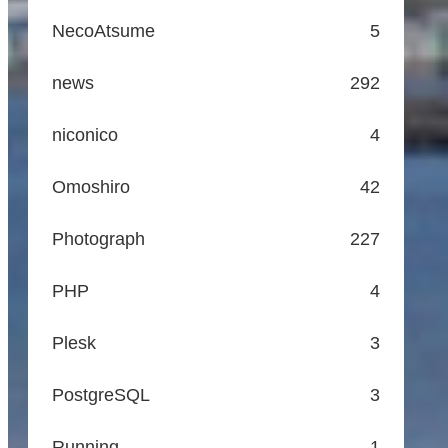
NecoAtsume
5
news
292
niconico
4
Omoshiro
42
Photograph
227
PHP
4
Plesk
3
PostgreSQL
3
Running
1