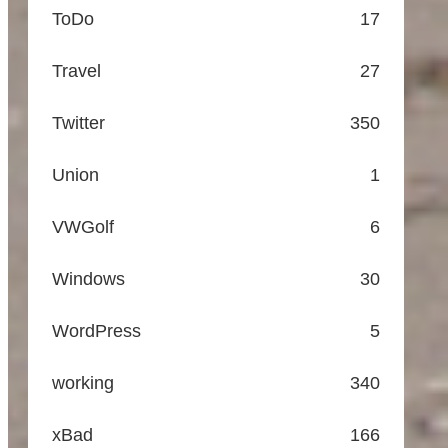
ToDo
17
Travel
27
Twitter
350
Union
1
VWGolf
6
Windows
30
WordPress
5
working
340
xBad
166