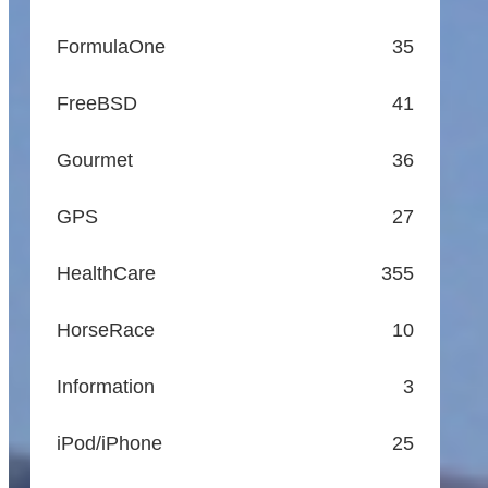
FormulaOne
35
FreeBSD
41
Gourmet
36
GPS
27
HealthCare
355
HorseRace
10
Information
3
iPod/iPhone
25