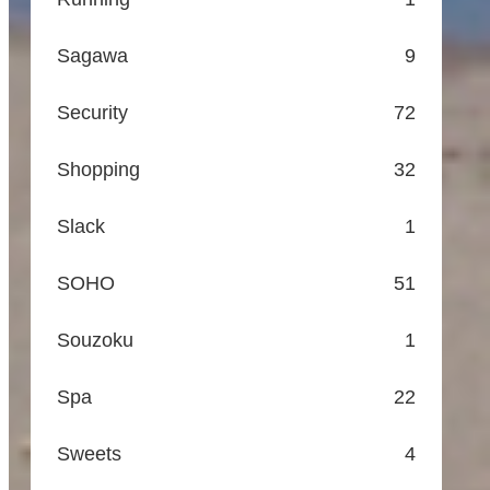
Sagawa
9
Security
72
Shopping
32
Slack
1
SOHO
51
Souzoku
1
Spa
22
Sweets
4