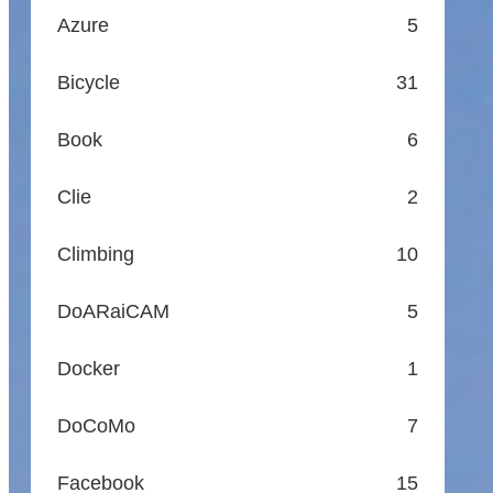
Azure
5
Bicycle
31
Book
6
Clie
2
Climbing
10
DoARaiCAM
5
Docker
1
DoCoMo
7
Facebook
15