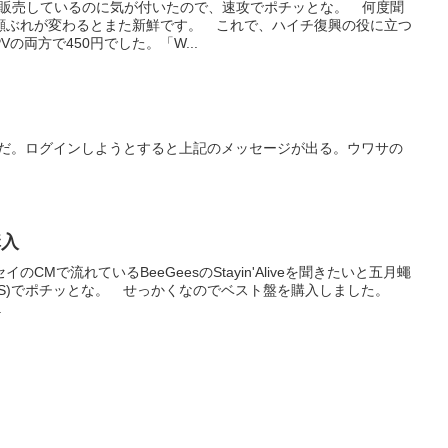
oreで販売しているのに気が付いたので、速攻でポチッとな。 何度聞
顔ぶれが変わるとまた新鮮です。 これで、ハイチ復興の役に立つ
の両方で450円でした。「W...
うだ。ログインしようとすると上記のメッセージが出る。ウワサの
購入
CMで流れているBeeGeesのStayin'Aliveを聞きたいと五月蠅
nbsp(US)でポチッとな。 せっかくなのでベスト盤を購入しました。
.