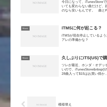
今日になって、iTunesSt
いても変わらない曲だけど、
のなら安いもんです。 曲とPV
iTMSに何が起こる？
Music
iTMSが現在停止しているよ
アレの準備かな？
久しぶりにiTS(US)で
Music
ツレが最近、ホンダ・オデッセイの
いので、iTunesStore&
28曲入って$15はお買い得か..
模様替え