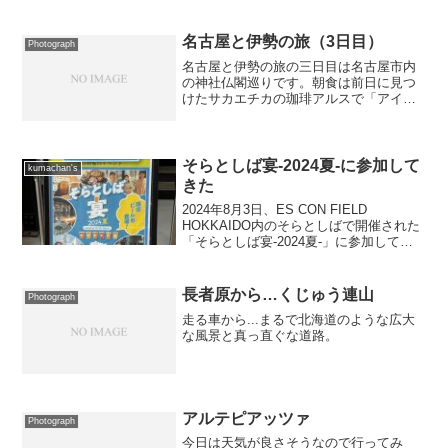
名古屋と伊勢の旅（3日目）
Photograph
名古屋と伊勢の旅の三日目は名古屋市内
の神社仏閣巡りです。朝食は前日に見つ
けたサカエチカの珈琲アルスで「アイス
コーヒー＋ハムエッグモーニング」で
す。飲み物頼めばモーニングは付いてく
るのですが、隣の席の人達が食べていた
ハムエッグモーニングが美味...
そらとしば宴-2024夏-に参加して
kumachan's
きた
2024年8月3日、ES CON FIELD
HOKKAIDO内のそらとしばで開催された
「そらとしば宴-2024夏-」に参加してき
ました。そらとしばでは2回目となるイベ
ントですが、前回は舐めてかかったらチ
ケットを取れず（開始1分で完売だった...
長者原から…くじゅう連山
Photograph
走る車から...まるで北海道のような広大
な風景と真っ直ぐな道路。
アルテピアッツァ
Photograph
今日は天気が良さそうなので行ってみ