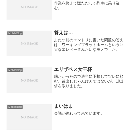
作業を終えて慌ただしく列車に乗り込
む。
答えは…
MobileBlog
ふたつ前のエントリに書いた問題の答え
は、ワーキングプラットホームという巨
大なエレベータみたいなモノでした。
エリザベス女王杯
MobileBlog
眠たかったので適当に予想してツレに頼
む。後出しじゃんけんではないが、10.1
倍を取りました。
まいはま
MobileBlog
会議が終わって来ています。