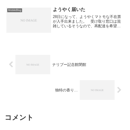
ようやく届いた
MobileBlog
28日になって、ようやくマトモな不在票
が入手出来ました。 受け取り窓口は混
雑しているそうなので、再配達を希望。
昨日、ついに届きました。早速ですが、
本日、申請書類を発送します。それにし
ても、何で日本郵便は中途半端な不在票
を入れて行ったのでしょ...
ナリブー記念館閉館
独特の香り…
コメント