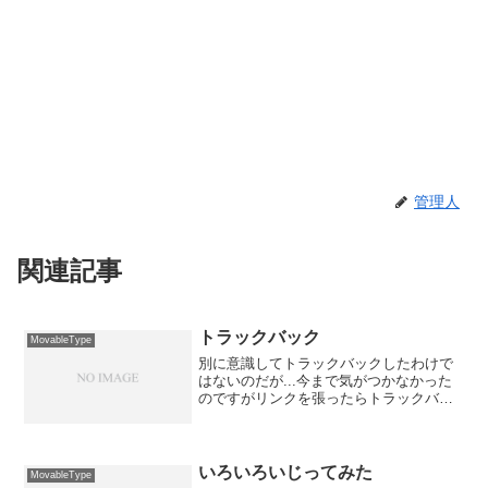
管理人
関連記事
トラックバック
MovableType
別に意識してトラックバックしたわけで
はないのだが...今まで気がつかなかった
のですがリンクを張ったらトラックバッ
クしちゃうみたいで、下のメッセージを
公開したときに打っちゃったんですよ
ね〜。 まぁ、どうしようもないので
「まっいいか」と思ってい...
いろいろいじってみた
MovableType