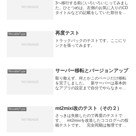
3へ移行する前にいろいろいじってみまし
た。ひとつめは、左側のお気に入りのCD
タイトルなどの記載をしていた部分を
Amazon Web Serviceを使って動的に生成
してみるようにしたこと。 今のとこ
ろ、平井堅・宇多田ヒカル・スピッツの3
アー...
再度テスト
MovableType
トラックバックのテストです。ここにリ
ンクを張ってみます。
サーバー移転とバージョンアップ
MovableType
取り敢えず、何とかこのページだけ移転
を完了しました。 新サーバーは基本的
なアプリの設定まで自分でやらなきゃな
らないので試行錯誤を繰り返しておりま
すが、取り敢えず第一弾としてこのペー
ジの移転を何とか完了したと言うところ
です。ついでにMovab...
mt2mixi改のテスト（その２）
MovableType
さっきは失敗したので再度のテストで
す。 mt2mixiを改造したココログへの投
稿テストです。 完全同期は無理ですの
で使うかどうかは判りませんがテストだ
けでも...