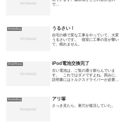
で…
うるさい！
MobileBlog
自宅の横で変な工事をやっていて、大変
うるさいです。 寝室に工事の音が響い
て、眠れません。
iPod電池交換完了
iPod/iPhone
古い電池は、ご覧の通り膨らんでいま
す。 これではダメですよね。因みに、
説明書にはトルクスドライバーが必要と
書かれていましたが、実際には無くても
大丈夫です。 まぁ、元通りの綺麗な配
線にはならないですが…
アリ塚
MobileBlog
さっき見たら、巣穴が復活していた。