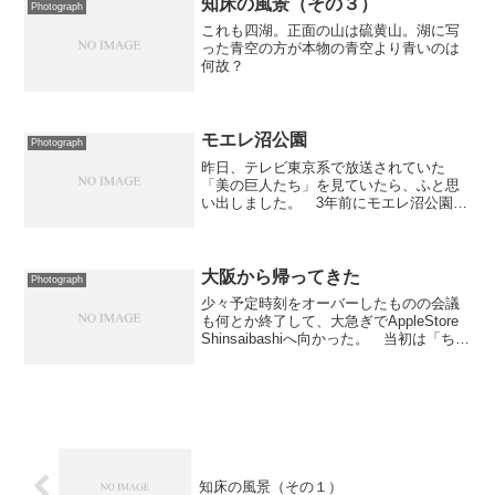
知床の風景（その３）
Photograph
これも四湖。正面の山は硫黄山。湖に写
った青空の方が本物の青空より青いのは
何故？
モエレ沼公園
Photograph
昨日、テレビ東京系で放送されていた
「美の巨人たち」を見ていたら、ふと思
い出しました。 3年前にモエレ沼公園へ
行ったときのことを... ちなみに、今年
ようやく完成しましたが、完成してから
はまだ行っていません。上の写真は、そ
の時に撮ったもの。 ...
大阪から帰ってきた
Photograph
少々予定時刻をオーバーしたものの会議
も何とか終了して、大急ぎでAppleStore
Shinsaibashiへ向かった。 当初は「ちょ
っと行ってみるだけ」の予定だったのだ
が、ツレからiPod miniが欲しいと言われ
たので買い物もしてきた。...
知床の風景（その１）