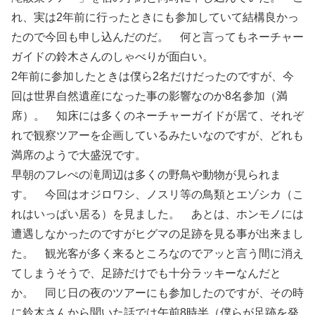
れ、実は2年前に行ったときにも参加していて結構良かっ
たので今回も申し込んだのだ。 何と言ってもネーチャー
ガイドの鈴木さんのしゃべりが面白い。
2年前に参加したときは僕ら2名だけだったのですが、今
回は世界自然遺産になった事の影響なのか8名参加（満
席）。 知床には多くのネーチャーガイドが居て、それぞ
れで観察ツアーを企画しているみたいなのですが、どれも
満席のようで大盛況です。
早朝のフレぺの滝周辺は多くの野鳥や動物が見られま
す。 今回はオジロワシ、ノスリ等の鳥類とエゾシカ（こ
れはいっぱい居る）を見ました。 あとは、ホンモノには
遭遇しなかったのですがヒグマの足跡を見る事が出来まし
た。 観光客が多く来るところなのでアッと言う間に消え
てしまうそうで、足跡だけでも十分ラッキーなんだと
か。 同じ日の夜のツアーにも参加したのですが、その時
に鈴木さんから聞いた話では午前8時半（僕らが足跡を発