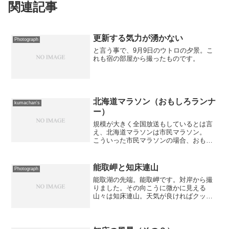
関連記事
更新する気力が湧かない
Photograph
と言う事で、9月9日のウトロの夕景。こ
れも宿の部屋から撮ったものです。
北海道マラソン（おもしろランナ
kumachan's
ー）
規模が大きく全国放送もしているとは言
え、北海道マラソンは市民マラソン。
こういった市民マラソンの場合、おもし
ろランナーが必ず現れますよね。 そん
な、おもしろランナーの写真も撮ってき
ました。1枚目は交通標識を背負っている
能取岬と知床連山
Photograph
おじさん。 「止まれ」...
能取湖の先端。能取岬です。対岸から撮
りました。その向こうに微かに見える
山々は知床連山。天気が良ければクッキ
リ見えたのに〜。手前のモコモコしたと
ころは能取原生花園らしい。季節によっ
てはキレイなのだろうか？