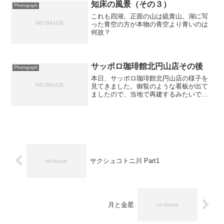
知床の風景（その３）
Photograph
これも四湖。正面の山は硫黄山。湖に写
った青空の方が本物の青空より青いのは
何故？
サッポロ珈琲館北円山店その後
Photograph
本日、サッポロ珈琲館北円山店の様子を
見てきました。御覧のような看板が出て
ましたので、当地で再建するみたいで
す。内部は全焼したようにも見えました
が、耐震性に問題ないと判断されたので
しょうか？内装工事を行っているように
見受けられました。
サクシュコトニ川 Part1
月と金星