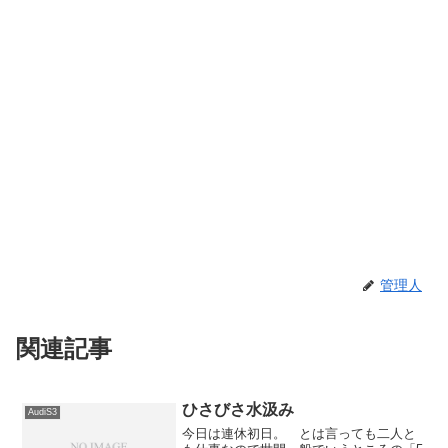
管理人
関連記事
ひさびさ水汲み
AudiS3
今日は連休初日。 とは言っても二人と