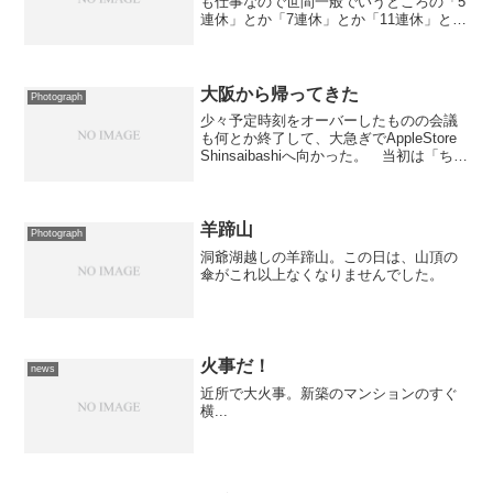
も仕事なので世間一般でいうところの「5
連休」とか「7連休」とか「11連休」とか
ではなくて、普通の土日＋αっていった感
じの連休。二人とも毎日の残業で疲れ果
て、休みの日の起床はいつもいつも10時
近く。 今日も...
大阪から帰ってきた
Photograph
少々予定時刻をオーバーしたものの会議
も何とか終了して、大急ぎでAppleStore
Shinsaibashiへ向かった。 当初は「ちょ
っと行ってみるだけ」の予定だったのだ
が、ツレからiPod miniが欲しいと言われ
たので買い物もしてきた。...
羊蹄山
Photograph
洞爺湖越しの羊蹄山。この日は、山頂の
傘がこれ以上なくなりませんでした。
火事だ！
news
近所で大火事。新築のマンションのすぐ
横...