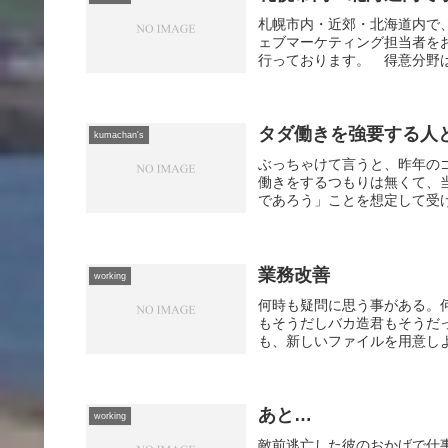
札幌市内・近郊・北海道内で
ェブマーケティング担当者を
行っております。 得意分野は
タダ働きを強要する人
kumachan's
ぶっちゃけて言うと、昨年の
働きをするつもりは無くて、
であろう」ことを想定して受け
業務改善
working
何時も疑問に思う事がある。
もそうだしバカ造君もそうだ
も、新しいファイルを用意しよ
あと…
working
敵前逃亡した彼のおかげで仕