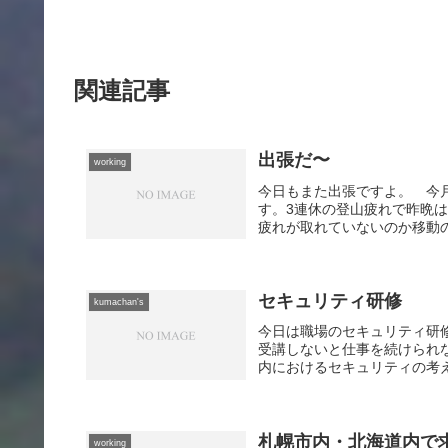
関連記事
出張だ〜
working
今日もまた出張ですよ。 今
す。3連休の登山疲れで昨晩
疲れが取れていないのか移動の
セキュリティ研修
kumachan's
今日は職場のセキュリティ研
受講しないと仕事を続けられ
内におけるセキュリティの考え
札幌市内・北海道内で
working