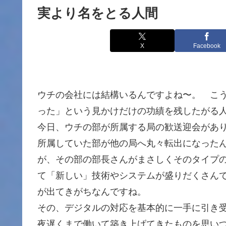
実より名をとる人間
X
Facebook
ウチの会社には結構いるんですよね〜。 こ
った」という見かけだけの功績を残したがる
今日、ウチの部が所属する局の歓送迎会があ
所属していた部が他の局へ丸々転出になった
が、その部の部長さんがまさしくそのタイプ
て「新しい」技術やシステムが盛りだくさん
が出てきがちなんですね。
その、デジタルの対応を基本的に一手に引き
夜遅くまで働いて築き上げてきたものを思い