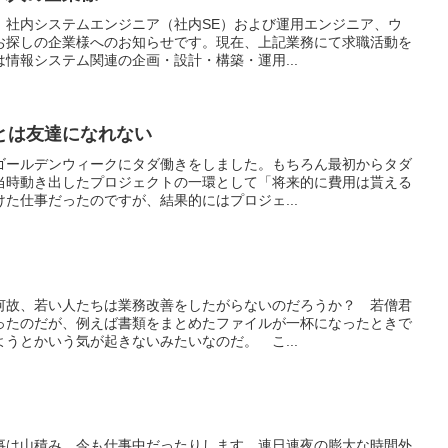
、社内システムエンジニア（社内SE）および運用エンジニア、ウ
お探しの企業様へのお知らせです。現在、上記業務にて求職活動を
情報システム関連の企画・設計・構築・運用...
とは友達になれない
ゴールデンウィークにタダ働きをしました。もちろん最初からタダ
当時動き出したプロジェクトの一環として「将来的に費用は貰える
た仕事だったのですが、結果的にはプロジェ...
何故、若い人たちは業務改善をしたがらないのだろうか？ 若僧君
ったのだが、例えば書類をまとめたファイルが一杯になったときで
うとかいう気が起きないみたいなのだ。 こ...
事は山積み。今も仕事中だったりします。連日連夜の膨大な時間外