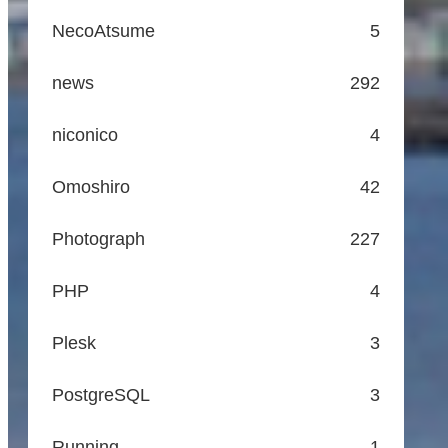
NecoAtsume
5
news
292
niconico
4
Omoshiro
42
Photograph
227
PHP
4
Plesk
3
PostgreSQL
3
Running
1