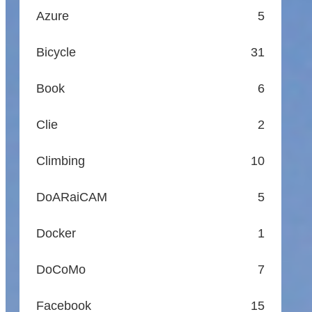
Azure
5
Bicycle
31
Book
6
Clie
2
Climbing
10
DoARaiCAM
5
Docker
1
DoCoMo
7
Facebook
15