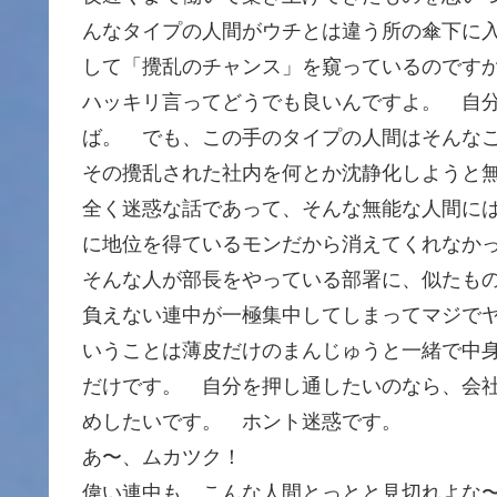
んなタイプの人間がウチとは違う所の傘下に
して「攪乱のチャンス」を窺っているのです
ハッキリ言ってどうでも良いんですよ。 自
ば。 でも、この手のタイプの人間はそんな
その攪乱された社内を何とか沈静化しようと
全く迷惑な話であって、そんな無能な人間に
に地位を得ているモンだから消えてくれなか
そんな人が部長をやっている部署に、似たも
負えない連中が一極集中してしまってマジで
いうことは薄皮だけのまんじゅうと一緒で中
だけです。 自分を押し通したいのなら、会
めしたいです。 ホント迷惑です。
あ〜、ムカツク！
偉い連中も、こんな人間とっとと見切れよな