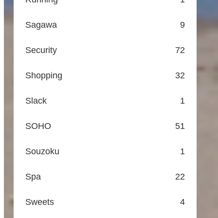
Sagawa
9
Security
72
Shopping
32
Slack
1
SOHO
51
Souzoku
1
Spa
22
Sweets
4