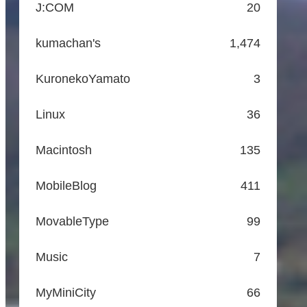
J:COM
20
kumachan's
1,474
KuronekoYamato
3
Linux
36
Macintosh
135
MobileBlog
411
MovableType
99
Music
7
MyMiniCity
66