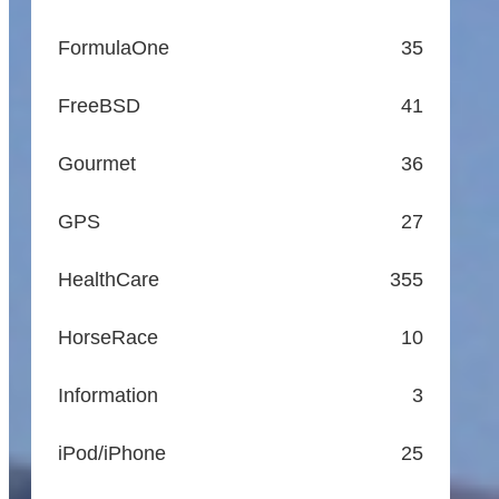
FormulaOne
35
FreeBSD
41
Gourmet
36
GPS
27
HealthCare
355
HorseRace
10
Information
3
iPod/iPhone
25