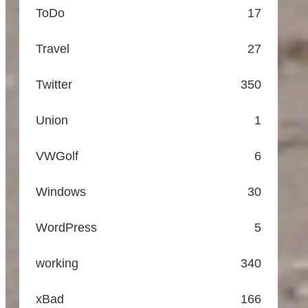
ToDo
17
Travel
27
Twitter
350
Union
1
VWGolf
6
Windows
30
WordPress
5
working
340
xBad
166