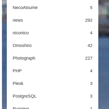
NecoAtsume
5
news
292
niconico
4
Omoshiro
42
Photograph
227
PHP
4
Plesk
3
PostgreSQL
3
Running
1