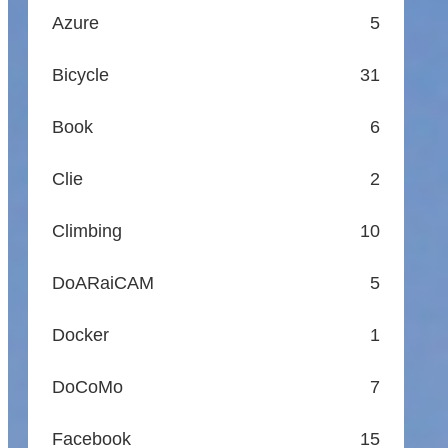
Azure
5
Bicycle
31
Book
6
Clie
2
Climbing
10
DoARaiCAM
5
Docker
1
DoCoMo
7
Facebook
15