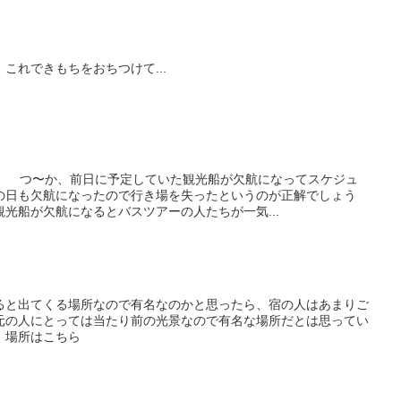
これできもちをおちつけて...
た。 つ〜か、前日に予定していた観光船が欠航になってスケジュ
の日も欠航になったので行き場を失ったというのが正解でしょう
光船が欠航になるとバスツアーの人たちが一気...
ると出てくる場所なので有名なのかと思ったら、宿の人はあまりご
元の人にとっては当たり前の光景なので有名な場所だとは思ってい
：場所はこちら