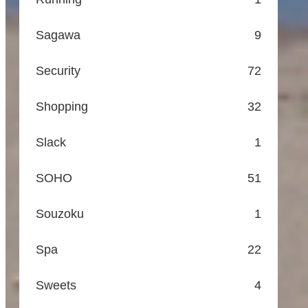
Sagawa
9
Security
72
Shopping
32
Slack
1
SOHO
51
Souzoku
1
Spa
22
Sweets
4