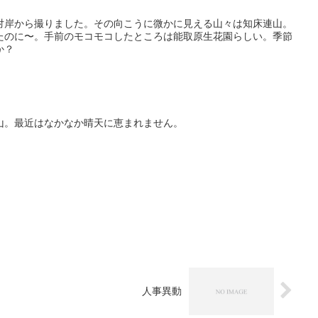
対岸から撮りました。その向こうに微かに見える山々は知床連山。
たのに〜。手前のモコモコしたところは能取原生花園らしい。季節
か？
山。最近はなかなか晴天に恵まれません。
人事異動