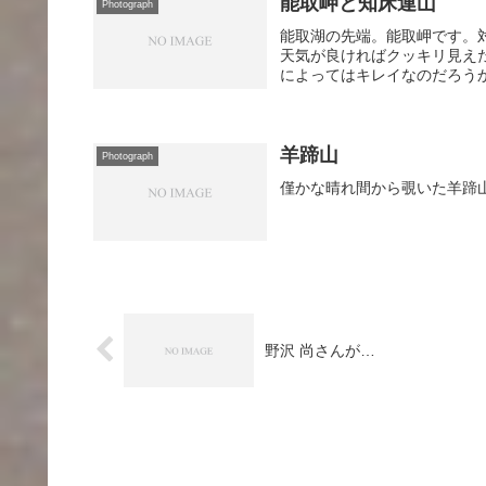
能取岬と知床連山
Photograph
能取湖の先端。能取岬です。
天気が良ければクッキリ見え
によってはキレイなのだろう
羊蹄山
Photograph
僅かな晴れ間から覗いた羊蹄
野沢 尚さんが…