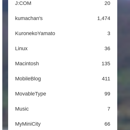
J:COM
20
kumachan's
1,474
KuronekoYamato
3
Linux
36
Macintosh
135
MobileBlog
411
MovableType
99
Music
7
MyMiniCity
66