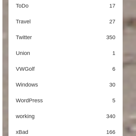
ToDo
17
Travel
27
Twitter
350
Union
1
VWGolf
6
Windows
30
WordPress
5
working
340
xBad
166