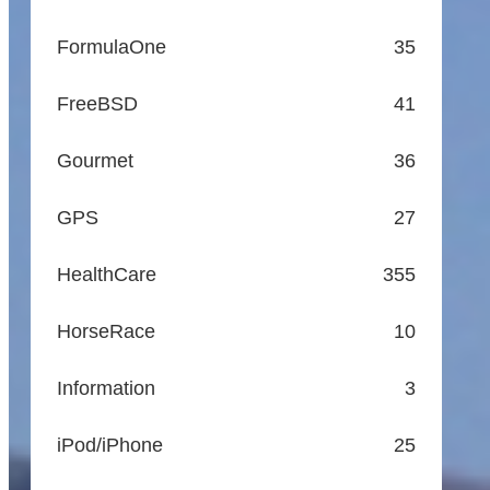
FormulaOne
35
FreeBSD
41
Gourmet
36
GPS
27
HealthCare
355
HorseRace
10
Information
3
iPod/iPhone
25