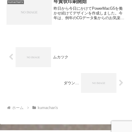
話を聞かない」バカ者だっ...
年賀状印刷開始
kumachan's
昨日から今日にかけてPowerMacG5を働
かせ続けてデザインを作成しました。今
年は、例年のCGデータ集からのお気楽レ
ンダリングではなくて、個々のパーツは
お気楽レンダリングなのですが実写の画
像と合成して作成してみました。レンダ
リング自体はす...
ムカツク
ダウン…
ホーム
kumachan's