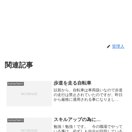
管理人
関連記事
歩道を走る自転車
kumachan's
以前から、自転車は車両扱いなので歩道
の走行は禁止されていたのですが、昨日
から厳格に適用される事になりまし
た。 基本的には「自転車は車道を走
行」し、交通量が異常に多いなど危険が
ある箇所だけ歩道の走行を許される事に
なりました。が！相変わらず、殆...
スキルアップの為に…
kumachan's
勉強！勉強！です。 今の職場でやって
いる事は、必ずしも自分が目指している