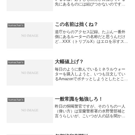
先にあるものには結びつかないのです
が、それでも今までにない規模のシステ
ムに（いろんな意味で）接する事が出来
るので、非常に為になります。 でも、
今の職場での仕事をこなして...
この名前は拙くね？
kumachan's
道庁からのアクセス記録。たぶん一番外
側にあるルーターの名称だと思うんだけ
ど...XXX（トリプルX）はエロを示すスラ
ングだよな。
大幅値上げ？
kumachan's
毎日のように飲んでいるミネラルウォー
ターを購入しようと、いつも注文してい
るAmazonでポチッとしようとしたとこ
ろ、とても違和感を感じた。 よくよく
見てみると、先月購入時と比べて30%も
値段が上昇しているではないか！ あま
りの値段というか、...
一般常識を勉強しろ！
kumachan's
昨日の恫喝警官ですが、そのうちの一人
（偉い方）は室蘭警察署の水野警部補と
言うらしいが、こいつが人の話を聞かな
いバカオヤジだった。 まぁ、こっちの
主張を聞かない理由は昨日のエントリに
書いた通りなのだが、それ以上に「人の