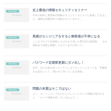
史上最低の情報セキュリティセミナー
Security
今年の初めに某団体の情報セキュリティセミナーに参加してきまし
た。講師は札幌市内で活動されているITコ...
馬鹿がエンジニアをすると御客様が不幸になる
Security
ここのブログで以前取り上げさせて頂いた帯広市の某病院。 その
病院名で何度も検索してきているのが判って...
パスワード定期変更厨にダメ出し！
Security
本日、法人口座を持っていてインターネットバンキングを「手数料
をお支払いして」使わせて頂いている北海道...
問題の本質はそこではない
Security
よく、ネットショップなどからクレジットカード情報が流出する
と、「カード情報を持っているなんて...」...