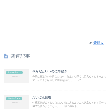
管理人
関連記事
休みだというのに早起き
kumachan's
今日は三連休の中日なのだが、何故か朝早くに目覚めてしまったの
で、そのまま起床して活動を始めた。 って...
だいぶん回復
HealthCare
休養三昧が功を奏したのか、熱の方もだいぶん安定してきて朝一で
37℃を切るようになった。 喉の痛みも、...