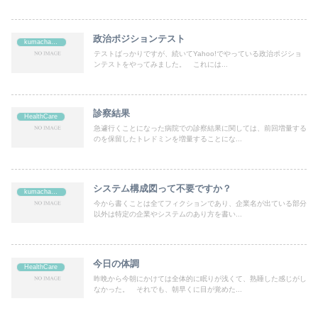
政治ポジションテスト
kumachan's
テストばっかりですが、続いてYahoo!でやっている政治ポジショ
ンテストをやってみました。 これには...
診察結果
HealthCare
急遽行くことになった病院での診察結果に関しては、前回増量する
のを保留したトレドミンを増量することにな...
システム構成図って不要ですか？
kumachan's
今から書くことは全てフィクションであり、企業名が出ている部分
以外は特定の企業やシステムのあり方を書い...
今日の体調
HealthCare
昨晩から今朝にかけては全体的に眠りが浅くて、熟睡した感じがし
なかった。 それでも、朝早くに目が覚めた...