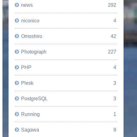
news
292
niconico
4
Omoshiro
42
Photograph
227
PHP
4
Plesk
3
PostgreSQL
3
Running
1
Sagawa
9