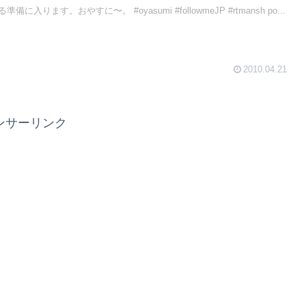
ります。おやすに〜。 #oyasumi #followmeJP #rtmansh po...
2010.04.21
ンサーリンク