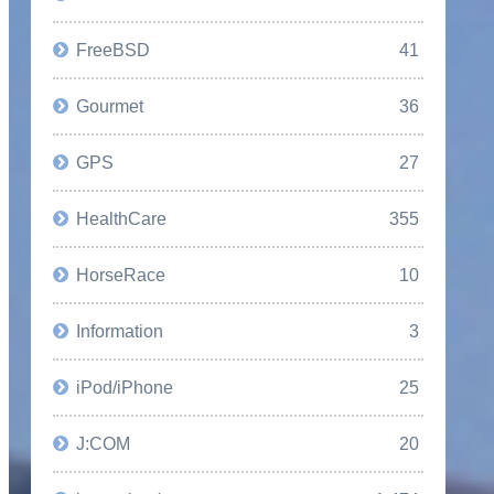
FreeBSD
41
Gourmet
36
GPS
27
HealthCare
355
HorseRace
10
Information
3
iPod/iPhone
25
J:COM
20