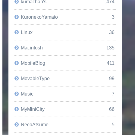
kumachan's
1,474
KuronekoYamato
3
Linux
36
Macintosh
135
MobileBlog
411
MovableType
99
Music
7
MyMiniCity
66
NecoAtsume
5