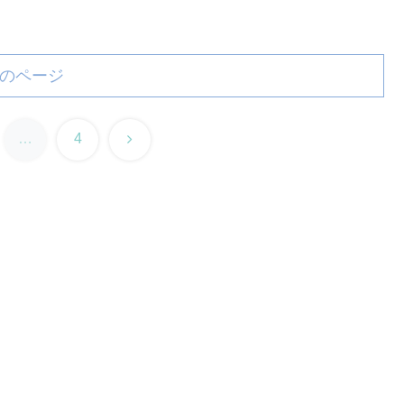
のページ
次
…
4
へ