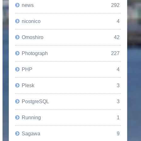
news
292
niconico
4
Omoshiro
42
Photograph
227
PHP
4
Plesk
3
PostgreSQL
3
Running
1
Sagawa
9