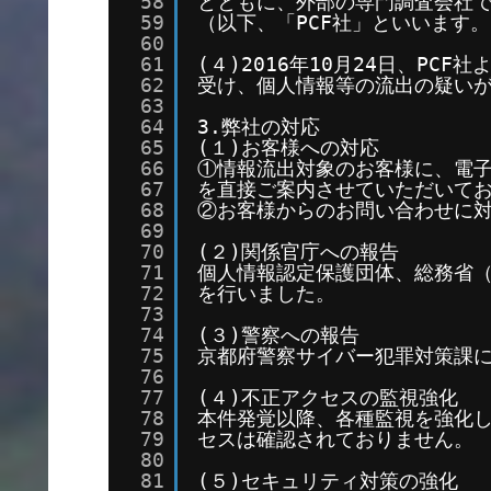
58
とともに、外部の専門調査会社である「
59
（以下、「PCF社」といいます
60
61
(４)2016年10月24日、P
62
受け、個人情報等の流出の疑い
63
64
3.弊社の対応
65
(１)お客様への対応
66
①情報流出対象のお客様に、電
67
を直接ご案内させていただいて
68
②お客様からのお問い合わせに
69
70
(２)関係官庁への報告
71
個人情報認定保護団体、総務省
72
を行いました。
73
74
(３)警察への報告
75
京都府警察サイバー犯罪対策課
76
77
(４)不正アクセスの監視強化
78
本件発覚以降、各種監視を強化
79
セスは確認されておりません。
80
81
(５)セキュリティ対策の強化