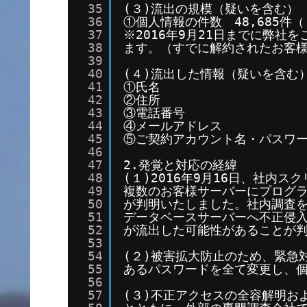
35
(３)流出の規模（疑いを含む）
36
①個人情報の件数　48,685件
37
※2016年9月21日までに弊社
38
ます。（すでに解約されたお客
39
40
(４)流出した情報（疑いを含む
41
①氏名
42
②住所
43
③電話番号
44
④メールアドレス
45
⑤ご契約アカウント名・パスワ
46
47
2.発覚と対応の経緯
48
(１)2016年9月16日、社内
49
複数のお客様サーバーにプログ
50
が判明いたしました。社内調査
51
データベースサーバーへ不正侵
52
が流出した可能性があることが
53
54
(２)被害拡大防止のため、緊急
55
あるパスワードを全て変更し、
56
57
(３)不正アクセスの全容解明お