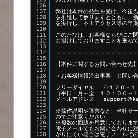
106
107
弊社は本件の発生を受け、今後
108
を推進して参りますとともに、
109
を実行し、不正アクセス等の早
110
111
このたびは、お客様ならびにご
112
お掛けしておりますことを重ね
113
114
＝＝＝＝＝＝＝＝＝＝＝＝＝＝
115
116
【本件に関するお問い合わせ先
117
118
＜お客様情報流出事案　お問い
119
120
フリーダイヤル： ０１２０－１
121
（平日：月～金　１０：００～
122
メールアドレス： support＠kag
123
124
※操作説明や障害など、当社サ
125
のでご注意ください。
126
※複数の回線を用意しておりま
127
電子メールでもお問い合わせに
128
がりにくい場合は電子メールで