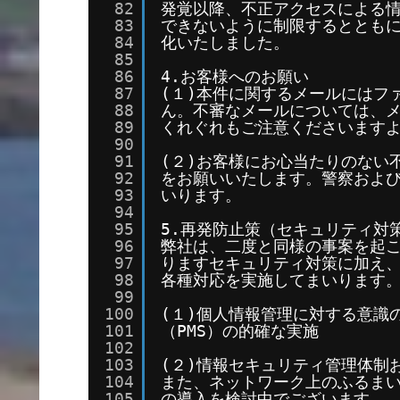
82
発覚以降、不正アクセスによる
83
できないように制限するととも
84
化いたしました。
85
86
4.お客様へのお願い
87
(１)本件に関するメールにはフ
88
ん。不審なメールについては、
89
くれぐれもご注意くださいます
90
91
(２)お客様にお心当たりのない
92
をお願いいたします。警察およ
93
いります。
94
95
5.再発防止策（セキュリティ対
96
弊社は、二度と同様の事案を起
97
りますセキュリティ対策に加え
98
各種対応を実施してまいります
99
100
(１)個人情報管理に対する意識
101
（PMS）の的確な実施
102
103
(２)情報セキュリティ管理体制
104
また、ネットワーク上のふるま
105
の導入を検討中でございます。