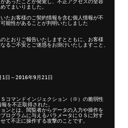
スがあったことが発覚し、不正アクセスの全容
進めてまいりました。
ていたお客様のご契約情報を含む個人情報が不
た可能性があることが判明いたしました
。
記のとおりご報告いたしますとともに、お客様
大なるご不安とご迷惑をお掛けいたしますこと、
。
1日～2016年9月21日
ＯＳコマンドインジェクション（※）の脆弱性
情報を不正取得された。
ションとは、閲覧者からデータの入力や操作を
でプログラムに与えるパラメータにＯＳに対す
ませて不正に操作する攻撃のことです。