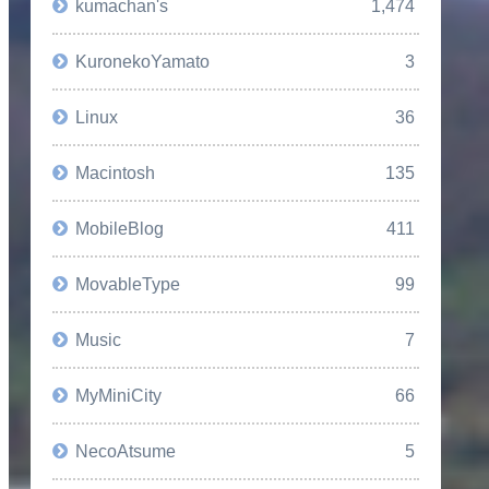
kumachan's
1,474
KuronekoYamato
3
Linux
36
Macintosh
135
MobileBlog
411
MovableType
99
Music
7
MyMiniCity
66
NecoAtsume
5