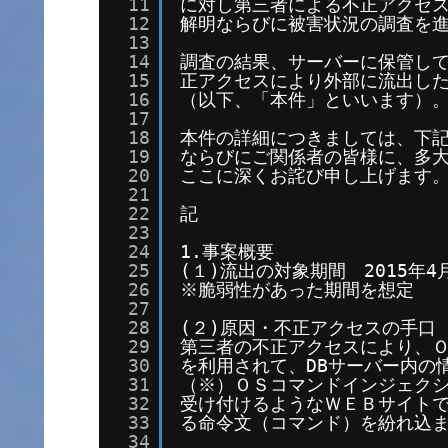
11
に対し第三者による不正アクセ
12
解明ならびに被害状況の調査を
13
14
調査の結果、サーバーに保管し
15
正アクセスにより外部に流出し
16
（以下、「本件」といいます）
17
18
本件の詳細につきましては、下
19
ならびにご関係者の皆様に、多
20
ここに深くお詫び申し上げます
21
22
記
23
24
1.事案概要
25
(１)流出の対象期間　2015年4月
26
※脆弱性があった期間を想定
27
28
(２)原因・不正アクセスの手口
29
第三者の不正アクセスにより、
30
を利用されて、DBサーバー内の
31
（※）ＯＳコマンドインジェク
32
受け付けるようなＷＥＢサイト
33
る命令文（コマンド）を紛れ込
34