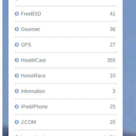
FreeBSD
41
Gourmet
36
GPS
27
HealthCare
355
HorseRace
10
Information
3
iPod/iPhone
25
J:COM
20